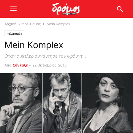
Αρχική
πολιτισμός
Mein Komplex
πολιτισμός
Mein Komplex
Όταν ο Χίτλερ συνάντησε τον Φρόυντ...
Από
Σύνταξη
-
22 Οκτωβρίου, 2018