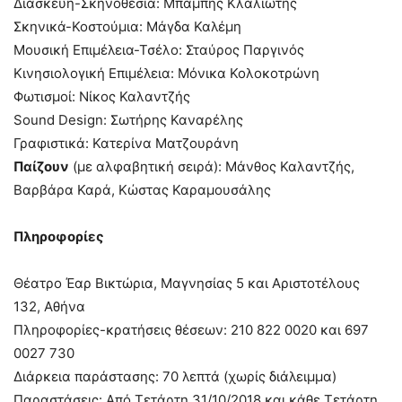
Διασκευή-Σκηνοθεσία: Μπάμπης Κλαλιώτης
Σκηνικά-Κοστούμια: Μάγδα Καλέμη
Μουσική Επιμέλεια-Τσέλο: Σταύρος Παργινός
Κινησιολογική Επιμέλεια: Μόνικα Κολοκοτρώνη
Φωτισμοί: Νίκος Καλαντζής
Sound Design: Σωτήρης Καναρέλης
Γραφιστικά: Κατερίνα Ματζουράνη
Παίζουν
(με αλφαβητική σειρά): Μάνθος Καλαντζής,
Βαρβάρα Καρά, Κώστας Καραμουσάλης
Πληροφορίες
Θέατρο Έαρ Βικτώρια, Μαγνησίας 5 και Αριστοτέλους
132, Αθήνα
Πληροφορίες-κρατήσεις θέσεων: 210 822 0020 και 697
0027 730
Διάρκεια παράστασης: 70 λεπτά (χωρίς διάλειμμα)
Παραστάσεις: Από Τετάρτη 31/10/2018 και κάθε Τετάρτη