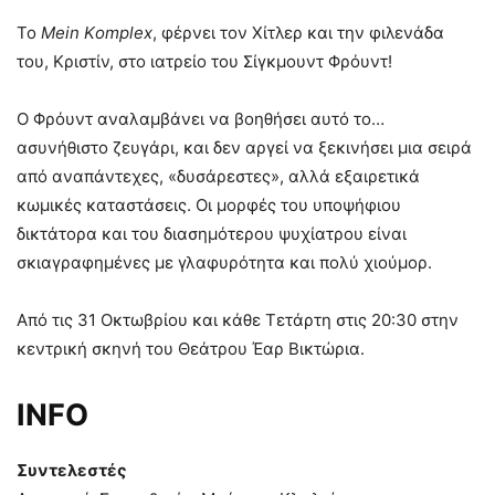
Το
Mein Κomplex
, φέρνει τον Χίτλερ και την φιλενάδα
του, Κριστίν, στο ιατρείο του Σίγκμουντ Φρόυντ!
Ο Φρόυντ αναλαμβάνει να βοηθήσει αυτό το…
ασυνήθιστο ζευγάρι, και δεν αργεί να ξεκινήσει μια σειρά
από αναπάντεχες, «δυσάρεστες», αλλά εξαιρετικά
κωμικές καταστάσεις. Οι μορφές του υποψήφιου
δικτάτορα και του διασημότερου ψυχίατρου είναι
σκιαγραφημένες με γλαφυρότητα και πολύ χιούμορ.
Από τις 31 Οκτωβρίου και κάθε Τετάρτη στις 20:30 στην
κεντρική σκηνή του Θεάτρου Έαρ Βικτώρια.
INFO
Συντελεστές