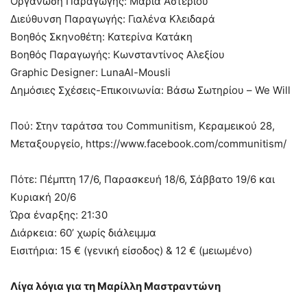
Οργάνωση Παραγωγής: Μαρία Αστερίου
Διεύθυνση Παραγωγής: Γιαλένα Κλειδαρά
Βοηθός Σκηνοθέτη: Κατερίνα Κατάκη
Βοηθός Παραγωγής: Κωνσταντίνος Αλεξίου
Graphic Designer: LunaAl-Mousli
Δημόσιες Σχέσεις-Επικοινωνία: Βάσω Σωτηρίου – We Will
Πού: Στην ταράτσα του Communitism, Κεραμεικού 28,
Μεταξουργείο, https://www.facebook.com/communitism/
Πότε: Πέμπτη 17/6, Παρασκευή 18/6, Σάββατο 19/6 και
Κυριακή 20/6
Ώρα έναρξης: 21:30
Διάρκεια: 60’ χωρίς διάλειμμα
Εισιτήρια: 15 € (γενική είσοδος) & 12 € (μειωμένο)
Λίγα λόγια για τη Mαρίλλη Mαστραντώνη