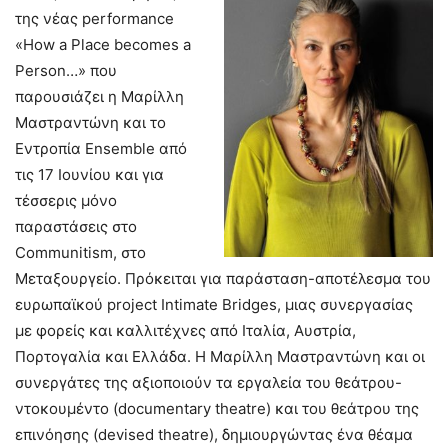
της νέας performance
«How a Place becomes a
Person…» που
παρουσιάζει η Μαρίλλη
Μαστραντώνη και το
Εντροπία Ensemble από
τις 17 Ιουνίου και για
τέσσερις μόνο
παραστάσεις στο
Communitism, στο
Μεταξουργείο. Πρόκειται για παράσταση-αποτέλεσμα του
ευρωπαϊκού project Ιntimate Bridges, μιας συνεργασίας
με φορείς και καλλιτέχνες από Ιταλία, Αυστρία,
Πορτογαλία και Ελλάδα. Η Μαρίλλη Μαστραντώνη και οι
συνεργάτες της αξιοποιούν τα εργαλεία του θεάτρου-
ντοκουμέντο (documentary theatre) και του θεάτρου της
επινόησης (devised theatre), δημιουργώντας ένα θέαμα