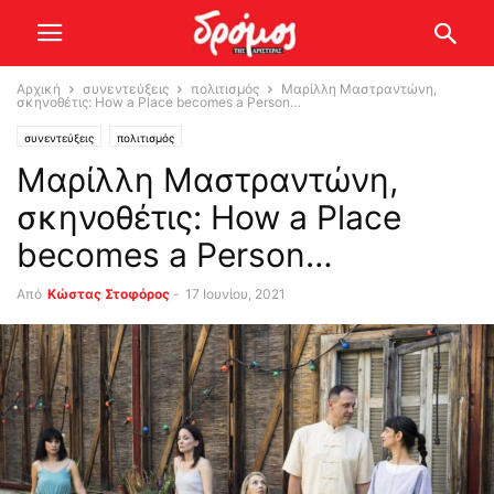
Αρχική
συνεντεύξεις
πολιτισμός
Μαρίλλη Μαστραντώνη,
σκηνοθέτις: How a Place becomes a Person…
συνεντεύξεις
πολιτισμός
Μαρίλλη Μαστραντώνη,
σκηνοθέτις: How a Place
becomes a Person…
Από
Κώστας Στοφόρος
-
17 Ιουνίου, 2021