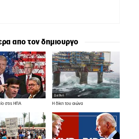
ερα απο τον δημιουργο
Διεθνή
ίο στις ΗΠΑ
Η δίκη του αιώνα