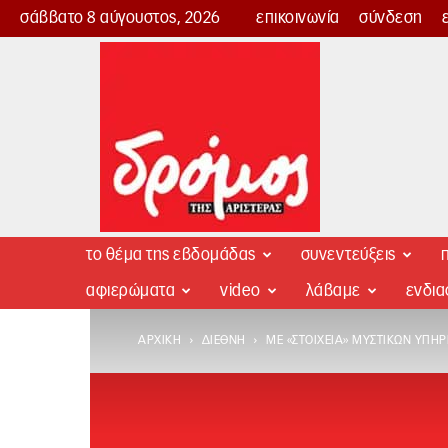
σάββατο 8 αύγουστος, 2026
επικοινωνία
σύνδεση
Δρόμος
της
Αριστεράς
το θέμα της εβδομάδας
συνεντεύξεις
π
αφιερώματα
video
λάβαμε
ενδι
ΑΡΧΙΚΉ
ΔΙΕΘΝΉ
ΜΕ «ΣΤΟΙΧΕΊΑ» ΜΥΣΤΙΚΏΝ ΥΠΗΡ