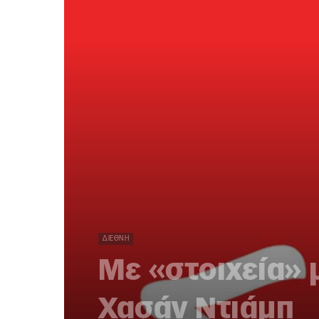
ΔΙΕΘΝΉ
Με «στοιχεία» 
Χασάν Ντιάμπ