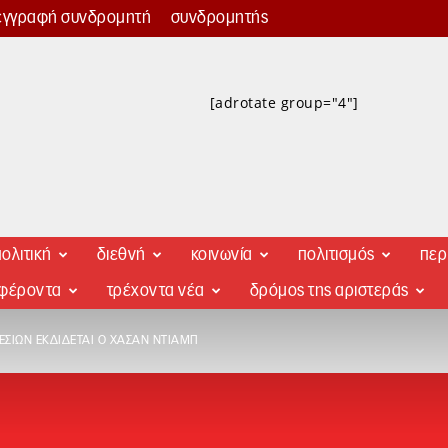
εγγραφή συνδρομητή
συνδρομητής
[adrotate group="4"]
ολιτική
διεθνή
κοινωνία
πολιτισμός
περ
αφέροντα
τρέχοντα νέα
δρόμος της αριστεράς
ΕΣΙΏΝ ΕΚΔΊΔΕΤΑΙ Ο ΧΑΣΆΝ ΝΤΙΆΜΠ