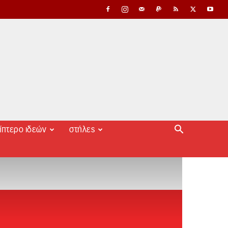
ίπτερο ιδεών
στήλες