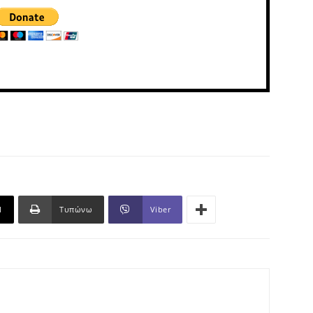
l
Τυπώνω
Viber