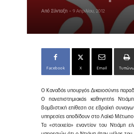
Από
Σύνταξη
-
9 Απριλίου, 2012
Facebook
X
Email
Τυπών
Ο Kαναδός υπουργός Δικαιοσύνης παραδί
Ο πανεπιστημιακός καθηγητής Ντιάμπ
βομβιστική επίθεση σε εβραϊκή συναγω
υπηρεσίες αποδίδουν στο Λαϊκό Μέτωπο 
Τα «στοιχεία» εναντίον του Ντιάμπ ε
υπηρεσιών ότι ο Ντιάμπ ήταν μέλος του