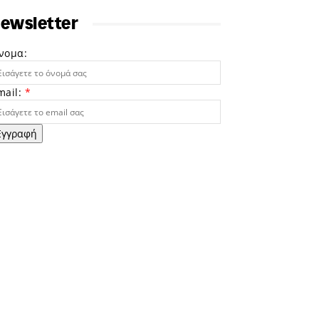
ewsletter
νομα:
mail:
*
Εγγραφή