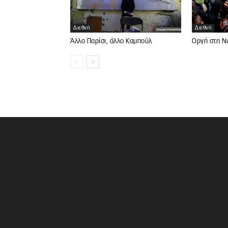
Διεθνή
Διεθνή
Άλλο Παρίσι, άλλο Καμπούλ
Οργή στη Ν