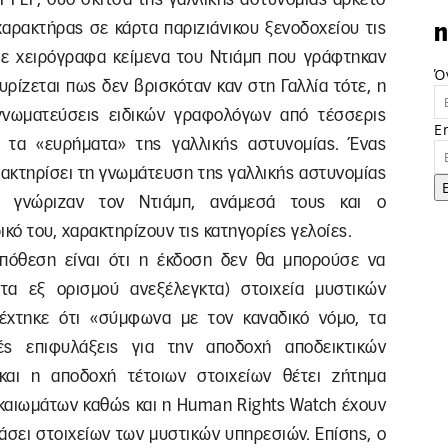
χαρακτήρας σε κάρτα παριζιάνικου ξενοδοχείου τις
n
με χειρόγραφα κείμενα του Ντιάμπ που γράφτηκαν
Ό
υρίζεται πως δεν βρισκόταν καν στη Γαλλία τότε, η
γνωματεύσεις ειδικών γραφολόγων από τέσσερις
E
 τα «ευρήματα» της γαλλικής αστυνομίας. Ένας
ρακτηρίσει τη γνωμάτευση της γαλλικής αστυνομίας
οι γνώριζαν τον Ντιάμπ, ανάμεσά τους και ο
κό του, χαρακτηρίζουν τις κατηγορίες γελοίες.
υπόθεση είναι ότι η έκδοση δεν θα μπορούσε να
τα εξ ορισμού ανεξέλεγκτα) στοιχεία μυστικών
έχτηκε ότι «σύμφωνα με τον καναδικό νόμο, τα
ές επιφυλάξεις για την αποδοχή αποδεικτικών
και η αποδοχή τέτοιων στοιχείων θέτει ζήτημα
ικαιωμάτων καθώς και η Human Rights Watch έχουν
 βάσει στοιχείων των μυστικών υπηρεσιών. Επίσης, ο