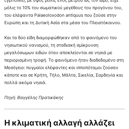
cypriotes), με ύψος μόλις ενός μέτρου ως τον ώμο, είχε
μόλις το 10% του σωματικού μεγέθους του προγόνου του,
του ελέφαντα Palaeoloxodon antiquus που ζούσε στην
Ευρώπη και τη Δυτική Ασία στα μέσα του Πλειστόκαινου.
Και τα δύο είδη διαμορφώθηκαν από το φαινόμενο του
νησιωτικού νανισμού, τη σταδιακή σμίκρυνση
μεγαλόσωμων ειδών όταν αποκλείονται σε νησιά με
περιορισμένη τροφή. Το φαινόμενο ήταν διαδεδομένο στη
Μεσόγειο: πυγμαίοι ελέφαντες και ιπποπόταμοι ζούσαν
κάποτε και σε Κρήτη, Τήλο, Μάλτα, Σικελία, Σαρδηνία και
πολλά ακόμα νησιά.
Πηγή: Bαγγέλης Πρατικάκης
Η κλιματική αλλαγή αλλάζει