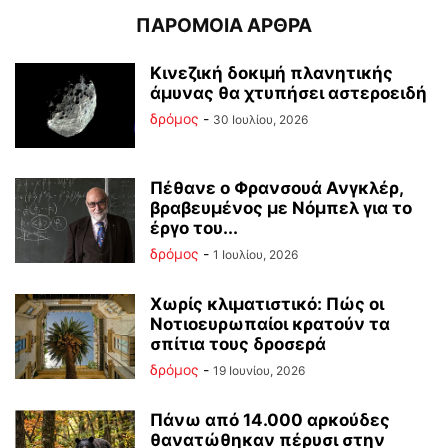
ΠΑΡΟΜΟΙΑ ΑΡΘΡΑ
Κινεζική δοκιμή πλανητικής
άμυνας θα χτυπήσει αστεροειδή
δρόμος
-
30 Ιουλίου, 2026
Πέθανε ο Φρανσουά Ανγκλέρ,
βραβευμένος με Νόμπελ για το
έργο του...
δρόμος
-
1 Ιουλίου, 2026
Χωρίς κλιματιστικό: Πώς οι
Νοτιοευρωπαίοι κρατούν τα
σπίτια τους δροσερά
δρόμος
-
19 Ιουνίου, 2026
Πάνω από 14.000 αρκούδες
θανατώθηκαν πέρυσι στην