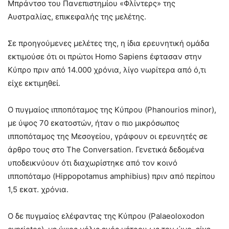
Μπράντσο του Πανεπιστημίου «Φλίντερς» της
Αυστραλίας, επικεφαλής της μελέτης.
Σε προηγούμενες μελέτες της, η ίδια ερευνητική ομάδα
εκτιμούσε ότι οι πρώτοι Homo Sapiens έφτασαν στην
Κύπρο πριν από 14.000 χρόνια, λίγο νωρίτερα από ό,τι
είχε εκτιμηθεί.
Ο πυγμαίος ιπποπόταμος της Κύπρου (Phanourios minor),
με ύψος 70 εκατοστών, ήταν ο πιο μικρόσωπος
ιπποπόταμος της Μεσογείου, γράφουν οι ερευνητές σε
άρθρο τους στο The Conversation. Γενετικά δεδομένα
υποδεικνύουν ότι διαχωρίστηκε από τον κοινό
ιπποπόταμο (Hippopotamus amphibius) πριν από περίπου
1,5 εκατ. χρόνια.
Ο δε πυγμαίος ελέφαντας της Κύπρου (Palaeoloxodon