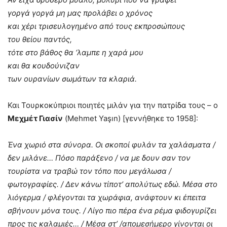
γοργά γοργά μη μας προλάβει ο χρόνος
και χέρι τρισευλογημένο από τους εκπροσώπους
του θείου παντός,
τότε στο βάθος θα ‘λαμπε η χαρά μου
και θα κουδούνιζαν
των ουρανίων σωμάτων τα κλαριά.
Και Τουρκοκύπριοι ποιητές μιλάν για την πατρίδα τους – ο
Μεχμέτ Γιασίν
(Mehmet Yaşın) [γεννήθηκε το 1958]:
Ένα χωριό στα σύνορα. Οι σκοποί φυλάν τα χαλάσματα /
δεν μιλάνε… Πόσο παράξενο / να με δουν σαν τον
τουρίστα να τραβώ τον τόπο που μεγάλωσα /
φωτογραφίες. / Δεν κάνω τίποτ’ απολύτως εδώ. Μέσα στο
λιόγερμα / φλέγονται τα χωράφια, ανάφτουν κι έπειτα
σβήνουν μόνα τους. / Λίγο πιο πέρα ένα ρέμα φιδογυρίζει
προς τις καλαμιές… / Μέσα στ’ /απομεσήμερο γίνονται οι