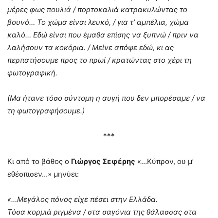
μέρες φως πουλιά / πορτοκαλιά κατρακυλώντας το
βουνό… Το χώμα είναι λευκό, / για τ’ αμπέλια, χώμα
καλό… Εδώ είναι που έμαθα επίσης να ξυπνώ / πριν να
λαλήσουν τα κοκόρια. / Μείνε απόψε εδώ, κι ας
περπατήσουμε προς το πρωί / κρατώντας στο χέρι τη
φωτογραφική.
(Μα ήτανε τόσο σύντομη η αυγή που δεν μπορέσαμε / να
τη φωτογραφήσουμε.)
***
Κι από το βάθος ο
Γιώργος Σεφέρης
«…Κύπρον, ου μ’
εθέσπισεν…» μηνύει:
«…Μεγάλος πόνος είχε πέσει στην Ελλάδα.
Τόσα κορμιά ριγμένα / στα σαγόνια της θάλασσας στα