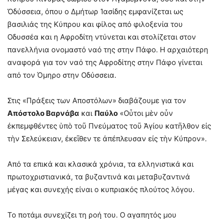
Ὀδύσσεια, όπου ο Δμήτωρ Ἰασίδης εμφανίζεται ως
βασιλιάς της Κύπρου και φίλος από φιλοξενία του
Οδυσσέα και η Αφροδίτη ντύνεται και στολίζεται στον
πανελλήνια ονομαστό ναό της στην Πάφο. Η αρχαιότερη
αναφορά για τον ναό της Αφροδίτης στην Πάφο γίνεται
από τον Όμηρο στην Οδύσσεια.
Στις «Πράξεις των Αποστόλων» διαβάζουμε για τον
Απόστολο Βαρνάβα
και
Παύλο
«Οὗτοι μὲν οὖν
ἐκπεμφθέντες ὑπὸ τοῦ Πνεύματος τοῦ Ἁγίου κατῆλθον εἰς
τὴν Σελεύκειαν, ἐκεῖθεν τε ἀπέπλευσαν εἰς τὴν Κύπρον».
Από τα επικά και κλασικά χρόνια, τα ελληνιστικά και
πρωτοχριστιανικά, τα βυζαντινά και μεταβυζαντινά
μέγας και συνεχής είναι ο κυπριακός πλούτος λόγου.
Το ποτάμι συνεχίζει τη ροή του. Ο αγαπητός μου