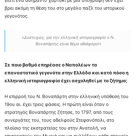
γιατί ένα ασήμαντο χαρτάκι με μία υπογραφή δεν έχει
βρει ακόμη τη θέση του στο μεγάλο παζλ του ιστορικού
γεγονότος.
«Δυστυχώς, για την ελληνική ιστοριογραφία ο Ν.
Βοναπάρτης είναι θέμα αδιάφορο!»
Σε ποιο βαθμό επηρέασε ο Ναπολέων τα
επαναστατικά γεγονότα στην Ελλάδα και κατά πόσο η
ελληνική ιστοριογραφία έχει ασχοληθεί με το ζήτημα;
Η επιρροή του Ν. Βοναπάρτη στην ελληνική υπόθεση του
19ου αι. έχει τρεις φάσεις. Η πρώτη είναι όταν ο
στρατηγός Βοναπάρτης ζήτησε, το 1797, από τους
συνεργάτες του, τους αδελφούς Στεφανόπολι, στο
πλαίσιο της εκστρατείας του στην Ανατολή, να
επισκεφτούν τον Μωριά και να συλλέξουν κάθε στοιχείο