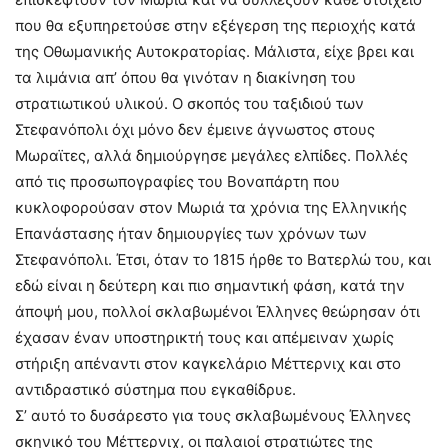
που θα εξυπηρετούσε στην εξέγερση της περιοχής κατά
της Οθωμανικής Αυτοκρατορίας. Μάλιστα, είχε βρει και
τα λιμάνια απ’ όπου θα γινόταν η διακίνηση του
στρατιωτικού υλικού. Ο σκοπός του ταξιδιού των
Στεφανόπολι όχι μόνο δεν έμεινε άγνωστος στους
Μωραϊτες, αλλά δημιούργησε μεγάλες ελπίδες. Πολλές
από τις προσωπογραφίες του Βοναπάρτη που
κυκλοφορούσαν στον Μωριά τα χρόνια της Ελληνικής
Επανάστασης ήταν δημιουργίες των χρόνων των
Στεφανόπολι. Έτσι, όταν το 1815 ήρθε το Βατερλώ του, και
εδώ είναι η δεύτερη και πιο σημαντική φάση, κατά την
άποψή μου, πολλοί σκλαβωμένοι Έλληνες θεώρησαν ότι
έχασαν έναν υποστηρικτή τους και απέμειναν χωρίς
στήριξη απέναντι στον καγκελάριο Μέττερνιχ και στο
αντιδραστικό σύστημα που εγκαθίδρυε.
Σ’ αυτό το δυσάρεστο για τους σκλαβωμένους Έλληνες
σκηνικό του Μέττερνιχ, οι παλαιοί στρατιώτες της