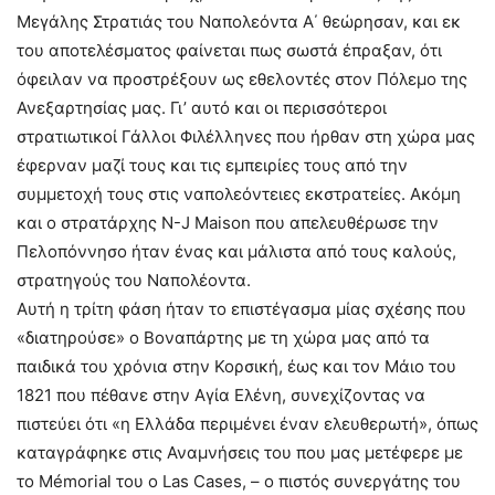
Μεγάλης Στρατιάς του Ναπολεόντα Α΄ θεώρησαν, και εκ
του αποτελέσματος φαίνεται πως σωστά έπραξαν, ότι
όφειλαν να προστρέξουν ως εθελοντές στον Πόλεμο της
Ανεξαρτησίας μας. Γι’ αυτό και οι περισσότεροι
στρατιωτικοί Γάλλοι Φιλέλληνες που ήρθαν στη χώρα μας
έφερναν μαζί τους και τις εμπειρίες τους από την
συμμετοχή τους στις ναπολεόντειες εκστρατείες. Ακόμη
και ο στρατάρχης N-J Maison που απελευθέρωσε την
Πελοπόννησο ήταν ένας και μάλιστα από τους καλούς,
στρατηγούς του Ναπολέοντα.
Αυτή η τρίτη φάση ήταν το επιστέγασμα μίας σχέσης που
«διατηρούσε» ο Βοναπάρτης με τη χώρα μας από τα
παιδικά του χρόνια στην Κορσική, έως και τον Μάιο του
1821 που πέθανε στην Αγία Ελένη, συνεχίζοντας να
πιστεύει ότι «η Ελλάδα περιμένει έναν ελευθερωτή», όπως
καταγράφηκε στις Αναμνήσεις του που μας μετέφερε με
το Mémorial του ο Las Cases, – ο πιστός συνεργάτης του