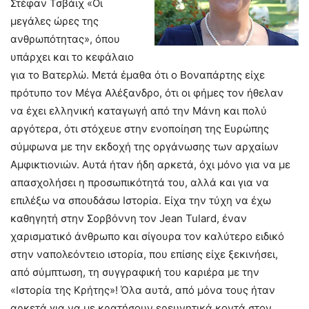
Στέφαν Τσβάιχ «Οι
μεγάλες ώρες της
ανθρωπότητας», όπου
υπάρχει και το κεφάλαιο
για το Βατερλώ. Μετά έμαθα ότι ο Βοναπάρτης είχε
πρότυπο τον Μέγα Αλέξανδρο, ότι οι φήμες τον ήθελαν
να έχει ελληνική καταγωγή από την Μάνη και πολύ
αργότερα, ότι στόχευε στην ενοποίηση της Ευρώπης
σύμφωνα με την εκδοχή της οργάνωσης των αρχαίων
Αμφικτιονιών. Αυτά ήταν ήδη αρκετά, όχι μόνο για να με
απασχολήσει η προσωπικότητά του, αλλά και για να
επιλέξω να σπουδάσω Ιστορία. Είχα την τύχη να έχω
καθηγητή στην Σορβόννη τον Jean Tulard, έναν
χαρισματικό άνθρωπο και σίγουρα τον καλύτερο ειδικό
στην ναπολεόντειο ιστορία, που επίσης είχε ξεκινήσει,
από σύμπτωση, τη συγγραφική του καριέρα με την
«Ιστορία της Κρήτης»! Όλα αυτά, από μόνα τους ήταν
αρκετά για να με κρατήσουν ερευνητικά κοντά στον