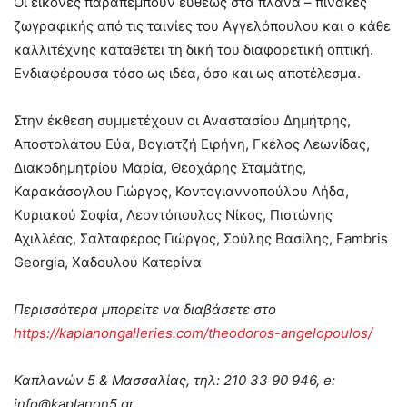
Οι εικόνες παραπέμπουν ευθέως στα πλάνα – πίνακες
ζωγραφικής από τις ταινίες του Αγγελόπουλου και ο κάθε
καλλιτέχνης καταθέτει τη δική του διαφορετική οπτική.
Ενδιαφέρουσα τόσο ως ιδέα, όσο και ως αποτέλεσμα.
Στην έκθεση συμμετέχουν οι Αναστασίου Δημήτρης,
Aποστολάτου Εύα, Βογιατζή Ειρήνη, Γκέλος Λεωνίδας,
Διακοδημητρίου Μαρία, Θεοχάρης Σταμάτης,
Καρακάσογλου Γιώργος, Κοντογιαννοπούλου Λήδα,
Κυριακού Σοφία, Λεοντόπουλος Νίκος, Πιστώνης
Αχιλλέας, Σαλταφέρος Γιώργος, Σούλης Βασίλης, Fambris
Georgia, Χαδουλού Κατερίνα
Περισσότερα μπορείτε να διαβάσετε στο
https://kaplanongalleries.com/theodoros-angelopoulos/
Καπλανών 5 & Μασσαλίας, τηλ: 210 33 90 946, e:
info@kaplanon5.gr