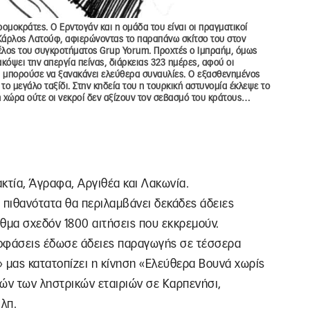
ρομοκράτες. Ο Ερντογάν και η ομάδα του είναι οι πραγματικοί
Κάρλος Λατούφ, αφιερώνοντας το παραπάνω σκίτσο του στον
μέλος του συγκροτήματος Grup Yorum. Προχτές ο Ιμπραήμ, όμως
ακόψει την απεργία πείνας, διάρκειας 323 ημέρες, αφού οι
 μπορούσε να ξανακάνει ελεύθερα συναυλίες. Ο εξασθενημένος
το μεγάλο ταξίδι. Στην κηδεία του η τουρκική αστυνομία έκλεψε το
κή χώρα ούτε οι νεκροί δεν αξίζουν τον σεβασμό του κράτους…
κτία, Άγραφα, Αργιθέα και Λακωνία.
 πιθανότατα θα περιλαμβάνει δεκάδες άδειες
μα σχεδόν 1800 αιτήσεις που εκκρεμούν.
ποφάσεις έδωσε άδειες παραγωγής σε τέσσερα
.» μας κατατοπίζει η κίνηση «Ελεύθερα Βουνά χωρίς
ομών των ληστρικών εταιριών σε Καρπενήσι,
.λπ.