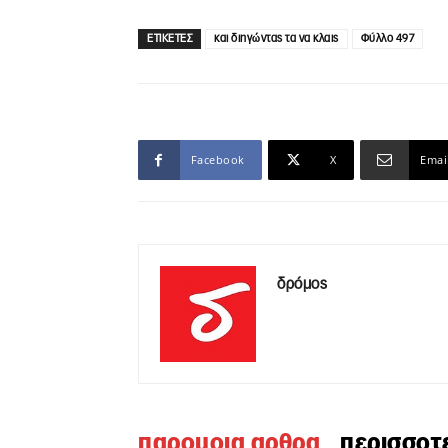
ΕΤΙΚΕΤΕΣ
και διηγώντας τα να κλαις
Φύλλο 497
Facebook
X
Emai
δρόμος
παρομοια αρθρα
περισσοτ