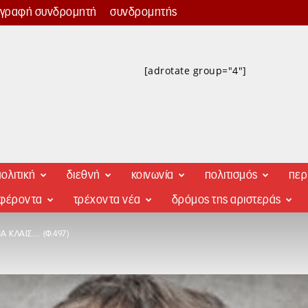
γγραφή συνδρομητή
συνδρομητής
[adrotate group="4"]
ολιτική
διεθνή
κοινωνία
πολιτισμός
περ
αφέροντα
τρέχοντα νέα
δρόμος της αριστεράς
Α ΚΛΑΙΣ… (Φ.497)