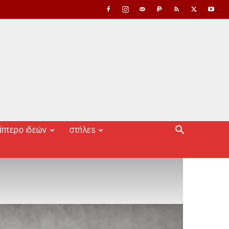
ίπτερο ιδεών
στήλες