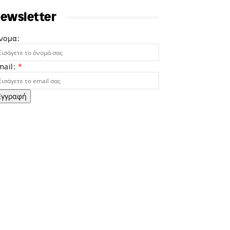
ewsletter
νομα:
mail:
*
Εγγραφή