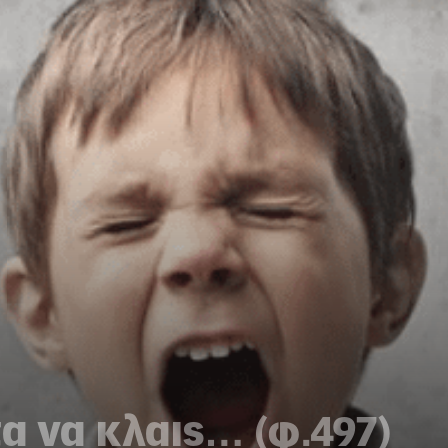
α να κλαις… (φ.497)