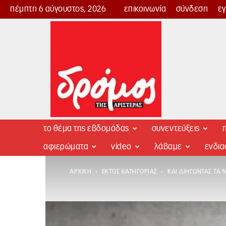
πέμπτη 6 αύγουστος, 2026
επικοινωνία
σύνδεση
ε
Δρόμος
της
Αριστεράς
το θέμα της εβδομάδας
συνεντεύξεις
π
αφιερώματα
video
λάβαμε
ενδι
ΑΡΧΙΚΉ
ΕΚΤΌΣ ΚΑΤΗΓΟΡΊΑΣ
ΚΑΙ ΔΙΗΓΏΝΤΑΣ ΤΑ Ν