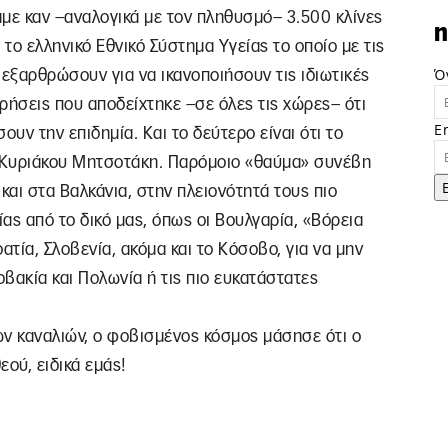
χαμε καν –αναλογικά με τον πληθυσμό– 3.500 κλίνες
n
ο ελληνικό Εθνικό Σύστημα Υγείας το οποίο με τις
Ό
 εξαρθρώσουν για να ικανοποιήσουν τις ιδιωτικές
ιρήσεις που αποδείχτηκε –σε όλες τις χώρες– ότι
E
ουν την επιδημία. Και το δεύτερο είναι ότι το
υ Κυριάκου Μητσοτάκη. Παρόμοιο «θαύμα» συνέβη
αι στα Βαλκάνια, στην πλειονότητά τους πιο
ας από το δικό μας, όπως οι Βουλγαρία, «Βόρεια
τία, Σλοβενία, ακόμα και το Κόσοβο, για να μην
οβακία και Πολωνία ή τις πιο ευκατάστατες
των καναλιών, ο φοβισμένος κόσμος μάσησε ότι ο
ού, ειδικά εμάς!