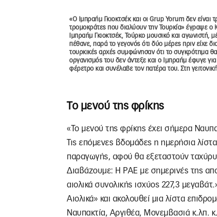
«Ο Ιμπραήμ Γκιοκτσέκ και οι Grup Yorum δεν είναι τ
τρομοκράτες που διαλύουν την Τουρκία» έγραψε ο 
Ιμπραήμ Γκιοκτσέκ, Τούρκο μουσικό και αγωνιστή, 
πέθανε, παρά το γεγονός ότι δύο μέρες πριν είχε δι
τουρκικές αρχές συμφώνησαν ότι το συγκρότημα θα
οργανισμός του δεν άντεξε και ο Ιμπραήμ έφυγε για 
φέρετρο και συνέλαβε τον πατέρα του. Στη γειτονι
Το μενού της φρίκης
«Το μενού της φρίκης έχει σήμερα Ναυπα
Τις επόμενες βδομάδες η ημερήσια λίστα
παραγωγής, αφού θα εξεταστούν ταχύρυθ
Διαβάζουμε: Η ΡΑΕ με σημερινές της α
αιολικά συνολικής ισχύος 227,3 μεγαβάτ
Αιολικά» και ακολουθεί μια λίστα επιδρ
Ναυπακτία, Αργιθέα, Μονεμβασιά κ.λπ. κ