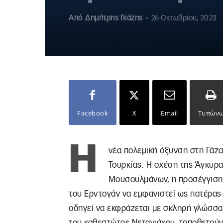
Από
Δημήτρης Γκάζης
-
26 Οκτωβρίου, 2023
Facebook
X
Email
Τυπών
Η
νέα πολεμική όξυνση στη Γάζα,
Τουρκίας. Η σχέση της Άγκυρ
Μουσουλμάνων, η προσέγγιση Τ
του Ερντογάν να εμφανιστεί ως πατέρα
οδηγεί να εκφράζεται με σκληρή γλώσσα
του καθεστώτος Νετανιάχου, τοποθετούν