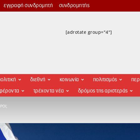
εγγραφή συνδρομητή
συνδρομητής
[adrotate group="4"]
ολιτική
διεθνή
κοινωνία
πολιτισμός
περ
αφέροντα
τρέχοντα νέα
δρόμος της αριστεράς
ΡΟΊ;