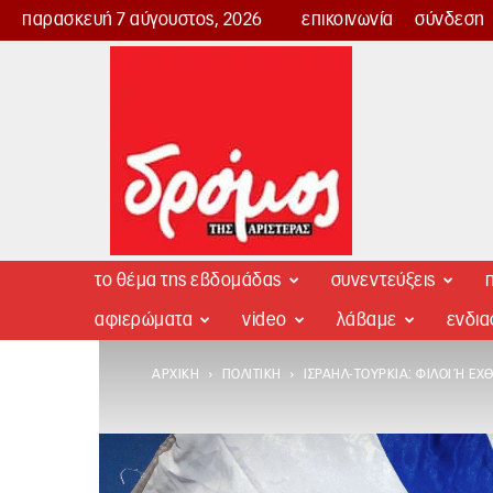
παρασκευή 7 αύγουστος, 2026
επικοινωνία
σύνδεση
Δρόμος
της
Αριστεράς
το θέμα της εβδομάδας
συνεντεύξεις
π
αφιερώματα
video
λάβαμε
ενδι
ΑΡΧΙΚΉ
ΠΟΛΙΤΙΚΉ
ΙΣΡΑΉΛ-ΤΟΥΡΚΊΑ: ΦΊΛΟΙ Ή ΕΧΘ