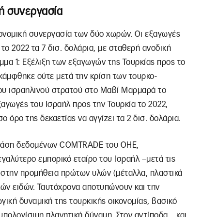
ή συνεργασία
ονομική συνεργασία των δύο χωρών. Οι εξαγωγές
το 2022 τα 7 δισ. δολάρια, με σταθερή ανοδική
αμμα 1: Εξέλιξη των εξαγωγών της Τουρκίας προς το
 κάμφθηκε ούτε μετά την κρίση των τουρκο-
ου ισραηλινού στρατού στο Μαβί Μαρμαρά το
ξαγωγές του Ισραήλ προς την Τουρκία το 2022,
ο όρο της δεκαετίας να αγγίζει τα 2 δισ. δολάρια.
η βάση δεδομένων COMTRADE του ΟΗΕ,
εγαλύτερο εμπορικό εταίρο του Ισραήλ –μετά τις
ο στην προμήθεια πρώτων υλών (μέταλλα, πλαστικά
ικών ειδών. Ταυτόχρονα αποτυπώνουν και την
γική δυναμική της τουρκικής οικονομίας, βασικό
υπολογίσιμη πλανητική δύναμη. Στον αντίποδα, και