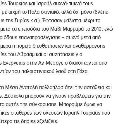
ίες Τουρκίας και Ισραήλ συχνά-πυκνά τους
με αιχμή το Παλαιστινιακό, αλλά όχι μόνο (βλέπε
 της Συρίας κ.ά.). Έφτασαν μάλιστα μέχρι το
μετά τα επεισόδια του Μαβί Μαρμαρά το 2010, ενώ
περιόδους επαναπροσέγγισης – συχνά μετά από
μερα η πορεία διευθετήσεων και αναθέρμανσης
ες του Αβραάμ και οι συζητήσεις για
 Ενέργειας στην Αν. Μεσόγειο διακόπτονται από
ντίον του παλαιστινιακού λαού στη Γάζα.
τη Μέση Ανατολή πολλαπλασιάζει την αστάθεια και
ις. Δύσκολα μπορούν να γίνουν προβλέψεις για την
ατα αυτής της σύγκρουσης. Μπορούμε όμως να
ικές σταθερές των σχέσεων Ισραήλ-Τουρκίας που
ερα τις όποιες εξελίξεις.