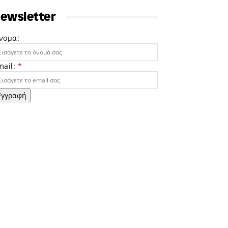
ewsletter
νομα:
mail:
*
Εγγραφή