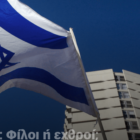
 Φίλοι ή εχθροί;