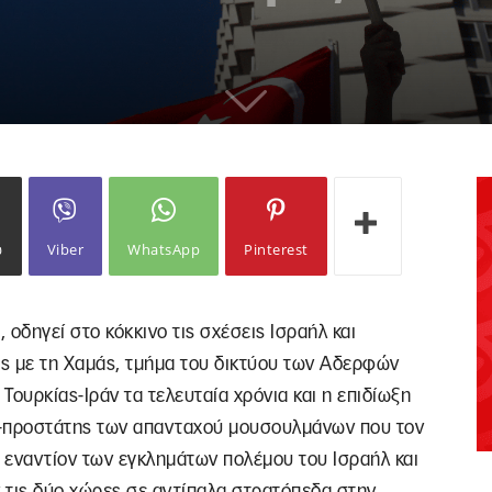
ω
Viber
WhatsApp
Pinterest
 οδηγεί στο κόκκινο τις σχέσεις Ισραήλ και
ας με τη Χαμάς, τμήμα του δικτύου των Αδερφών
ουρκίας-Ιράν τα τελευταία χρόνια και η επιδίωξη
ς-προστάτης των απανταχού μουσουλμάνων που τον
 εναντίον των εγκλημάτων πολέμου του Ισραήλ και
 τις δύο χώρες σε αντίπαλα στρατόπεδα στην