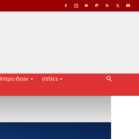
ίπτερο ιδεών
στήλες