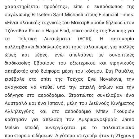
χαρακτηρίζεται προδότης», είπε ο εκπρόσωπος της
οργάνωσης B’Tselem Sarit Michaeli στους Financial Times.
«Είναι κλασικές τεχνικές του Μακαρθισμού» δήλωσε στον
Τζόναθαν Κουκ ο Hagai Elad, επικεφαλής της Ένωσης για
τα Πολιτικά Δικαιώματα (ACRI). Η αστυνομία
συλλαμβάνει διαδηλωτές και τους ταλαιπωρεί για πολλές
ώρες και μέρες, ενώ απελαύνει με συνοπτικές
διαδικασίες Εβραίους του εξωτερικού και ειρηνικούς
ακτιβιστές από διάφορα μέρη του κόσμου. Στη Ραμάλα,
εισέβαλε στο σπίτι της Τσέχας Eva Novakova, την
ανάγκασε να ντυθεί υπό την απειλή όπλων και την
οδήγησε στο αεροδρόμιο. Στρατιώτες συνέλαβαν ένα
Αυστραλό και ένα Ισπανό, μέλη του Διεθνούς Κινήματος
Αλληλεγγύης και στο αεροδρόμιο Μπεν Γκουριόν
κράτησαν για απέλαση τον Αμερικανοεβραίο Jared
Malsin επειδή συνεργάζεται με το παλαιστινιακό
πρακτορείο ειδήσεων. Λιγότερο «τυχερή» ήταν η 21χρονη