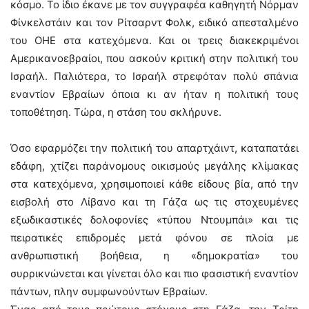
κόσμο. Το ίδιο έκανε με τον συγγραφέα καθηγητή Νόρμαν
Φίνκελστάιν και τον Ρίτσαρντ Φολκ, ειδικό απεσταλμένο
του ΟΗΕ στα κατεχόμενα. Και οι τρεις διακεκριμένοι
Αμερικανοεβραίοι, που ασκούν κριτική στην πολιτική του
Ισραήλ. Παλιότερα, το Ισραήλ στρεφόταν πολύ σπάνια
εναντίον Εβραίων όποια κι αν ήταν η πολιτική τους
τοποθέτηση. Τώρα, η στάση του σκλήρυνε.
Όσο εφαρμόζει την πολιτική του απαρτχάιντ, καταπατάει
εδάφη, χτίζει παράνομους οικισμούς μεγάλης κλίμακας
στα κατεχόμενα, χρησιμοποιεί κάθε είδους βία, από την
εισβολή στο Λίβανο και τη Γάζα ως τις στοχευμένες
εξωδικαστικές δολοφονίες «τύπου Ντουμπάι» και τις
πειρατικές επιδρομές μετά φόνου σε πλοία με
ανθρωπιστική βοήθεια, η «δημοκρατία» του
συρρικνώνεται και γίνεται όλο και πιο φασιστική εναντίον
πάντων, πλην συμφωνούντων Εβραίων.