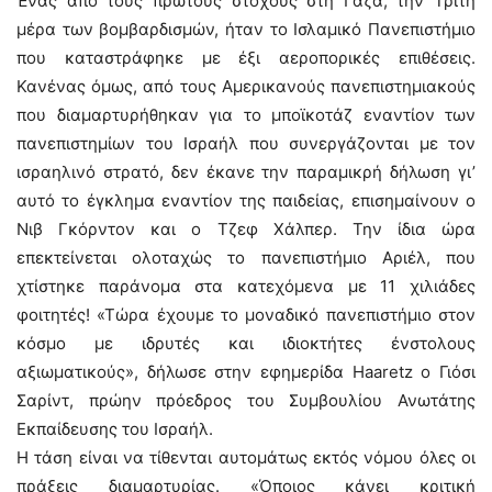
Ένας από τους πρώτους στόχους στη Γάζα, την Τρίτη
μέρα των βομβαρδισμών, ήταν το Ισλαμικό Πανεπιστήμιο
που καταστράφηκε με έξι αεροπορικές επιθέσεις.
Κανένας όμως, από τους Αμερικανούς πανεπιστημιακούς
που διαμαρτυρήθηκαν για το μποϊκοτάζ εναντίον των
πανεπιστημίων του Ισραήλ που συνεργάζονται με τον
ισραηλινό στρατό, δεν έκανε την παραμικρή δήλωση γι’
αυτό το έγκλημα εναντίον της παιδείας, επισημαίνουν ο
Νιβ Γκόρντον και ο Τζεφ Χάλπερ. Την ίδια ώρα
επεκτείνεται ολοταχώς το πανεπιστήμιο Αριέλ, που
χτίστηκε παράνομα στα κατεχόμενα με 11 χιλιάδες
φοιτητές! «Τώρα έχουμε το μοναδικό πανεπιστήμιο στον
κόσμο με ιδρυτές και ιδιοκτήτες ένστολους
αξιωματικούς», δήλωσε στην εφημερίδα Haaretz ο Γιόσι
Σαρίντ, πρώην πρόεδρος του Συμβουλίου Ανωτάτης
Εκπαίδευσης του Ισραήλ.
Η τάση είναι να τίθενται αυτομάτως εκτός νόμου όλες οι
πράξεις διαμαρτυρίας. «Όποιος κάνει κριτική