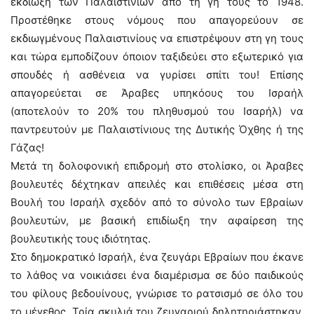
εκδίωξη των Παλαιστινίων από τη γη τους το 1948.
Προστέθηκε στους νόμους που απαγορεύουν σε
εκδιωγμένους Παλαιστινίους να επιστρέψουν στη γη τους
και τώρα εμποδίζουν όποιον ταξιδεύει στο εξωτερικό για
σπουδές ή ασθένεια να γυρίσει σπίτι του! Επίσης
απαγορεύεται σε Άραβες υπηκόους του Ισραήλ
(αποτελούν το 20% του πληθυσμού του Ισαρήλ) να
παντρευτούν με Παλαιστίνιους της Δυτικής Όχθης ή της
Γάζας!
Μετά τη δολοφονική επιδρομή στο στολίσκο, οι Άραβες
βουλευτές δέχτηκαν απειλές και επιθέσεις μέσα στη
Βουλή του Ισραήλ σχεδόν από το σύνολο των Εβραίων
βουλευτών, με βασική επιδίωξη την αφαίρεση της
βουλευτικής τους ιδιότητας.
Στο δημοκρατικό Ισραήλ, ένα ζευγάρι Εβραίων που έκανε
το λάθος να νοικιάσει ένα διαμέρισμα σε δύο παιδικούς
του φίλους βεδουίνους, γνώρισε το ρατσισμό σε όλο του
το μέγεθος. Τρία σκυλιά του ζευγαριού δηλητηριάστηκαν,