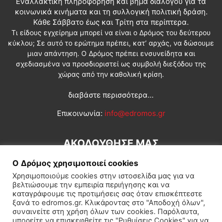
Εναλλακτική πληροφόρηση και βήμα διαλόγου για τα
κοινωνικά κινήματα και τη συλλογική πολιτική δράση.
Κάθε Σάββατο έως και Τρίτη στα περίπτερα.
Τι είδους εγχείρημα μπορεί να είναι ο Δρόμος του δεύτερου
κύκλου; Σε αυτό το ερώτημα πρέπει, κατ’ αρχάς, να δώσουμε
μιαν απάντηση. Ο Δρόμος πρέπει ενσυνείδητα και
σχεδιασμένα να προσδιοριστεί ως συμβολή διεξόδου της
χώρας από την καθολική κρίση.
διαβάστε περισσότερα...
Επικοινωνία:
info@edromos.gr
ΑΚΟΛΟΥΘΗΣΕ ΜΑΣ
Ο Δρόμος χρησιμοποιεί cookies
Χρησιμοποιούμε cookies στην ιστοσελίδα μας για να
βελτιώσουμε την εμπειρία περιήγησης και να
καταγράφουμε τις προτιμήσεις σας όταν επισκέπτεστε
ξανά το edromos.gr. Κλικάροντας στο "Αποδοχή όλων",
συναινείτε στη χρήση όλων των cookies. Παρόλαυτα,
Εγγραφή συνδρομητή
Πολιτική
Διεθνή
Κοινωνία
μπορείτε να επισκεφθείτε τις "Ρυθμίσεις Cookies" για να