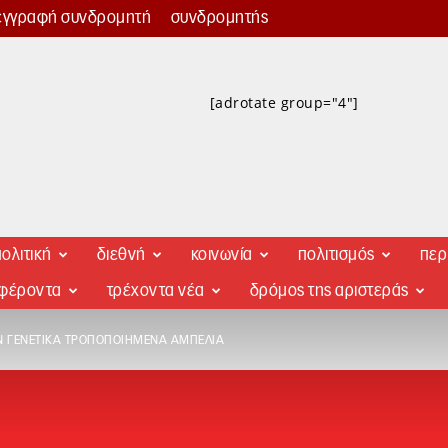
εγγραφή συνδρομητή
συνδρομητής
[adrotate group="4"]
ολιτική
διεθνή
κοινωνία
πολιτισμός
περ
αφέροντα
τρέχοντα νέα
δρόμος της αριστεράς
Ν ΓΕΝΕΤΙΚΆ ΤΡΟΠΟΠΟΙΗΜΈΝΑ ΑΜΠΈΛΙΑ