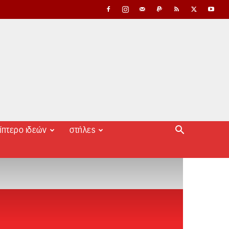
ίπτερο ιδεών
στήλες