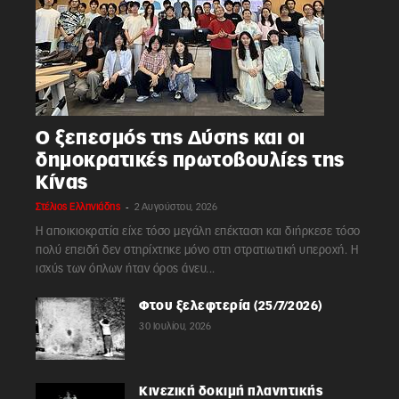
Ο ξεπεσμός της Δύσης και οι
δημοκρατικές πρωτοβουλίες της
Κίνας
-
Στέλιος Ελληνιάδης
2 Αυγούστου, 2026
Η αποικιοκρατία είχε τόσο μεγάλη επέκταση και διήρκεσε τόσο
πολύ επειδή δεν στηρίχτηκε μόνο στη στρατιωτική υπεροχή. Η
ισχύς των όπλων ήταν όρος άνευ...
Φτου ξελεφτερία (25/7/2026)
30 Ιουλίου, 2026
Κινεζική δοκιμή πλανητικής