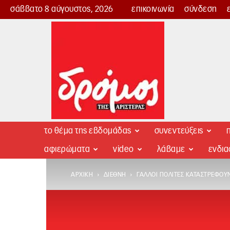
σάββατο 8 αύγουστος, 2026
επικοινωνία
σύνδεση
Δρόμος
της
Αριστεράς
το θέμα της εβδομάδας
συνεντεύξεις
π
αφιερώματα
video
λάβαμε
ενδι
ΑΡΧΙΚΉ
ΔΙΕΘΝΉ
ΓΆΛΛΟΙ ΠΟΛΊΤΕΣ ΚΑΤΑΣΤΡΈΦΟΥ