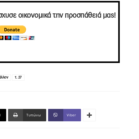
σχυσε οικονομικά την προσπάθειά μας!
άλλον
τ. 27
l
Τυπώνω
Viber