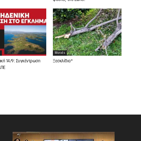
Ματιές
ακή 14/9: Συγκέντρωση
Ξεσκλίδια*
ΑΠΕ