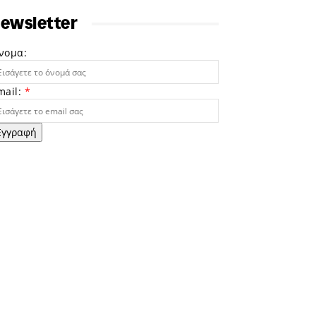
ewsletter
νομα:
mail:
*
Εγγραφή