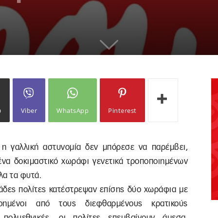
ω
Viber
WhatsApp
Pinterest
 η γαλλική αστυνομία δεν μπόρεσε να παρέμβει,
ένα δοκιμαστικό χωράφι γενετικά τροποποιημένων
λα τα φυτά.
εκάδες πολίτες κατέστρεψαν επίσης δύο χωράφια με
οημένοι από τους διεφθαρμένους κρατικούς
πολυεθνικές, οι πολίτες επεμβαίνουν άμεσα,