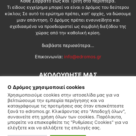
Κάθε Σάββατο έως και Τρίτη στα περίπτερα.
Τι είδους εγχείρημα μπορεί να είναι ο Δρόμος του δεύτερου
κύκλου; Σε αυτό το ερώτημα πρέπει, κατ’ αρχάς, να δώσουμε
μιαν απάντηση. Ο Δρόμος πρέπει ενσυνείδητα και
σχεδιασμένα να προσδιοριστεί ως συμβολή διεξόδου της
χώρας από την καθολική κρίση.
διαβάστε περισσότερα...
Επικοινωνία:
info@edromos.gr
ΑΚΟΛΟΥΘΗΣΕ ΜΑΣ
Ο Δρόμος χρησιμοποιεί cookies
Χρησιμοποιούμε cookies στην ιστοσελίδα μας για να
βελτιώσουμε την εμπειρία περιήγησης και να
καταγράφουμε τις προτιμήσεις σας όταν επισκέπτεστε
ξανά το edromos.gr. Κλικάροντας στο "Αποδοχή όλων",
συναινείτε στη χρήση όλων των cookies. Παρόλαυτα,
Εγγραφή συνδρομητή
Πολιτική
Διεθνή
Κοινωνία
μπορείτε να επισκεφθείτε τις "Ρυθμίσεις Cookies" για να
ελέγξετε και να αλλάξετε τις επιλογές σας.
Πολιτισμός
Αφιερώματα