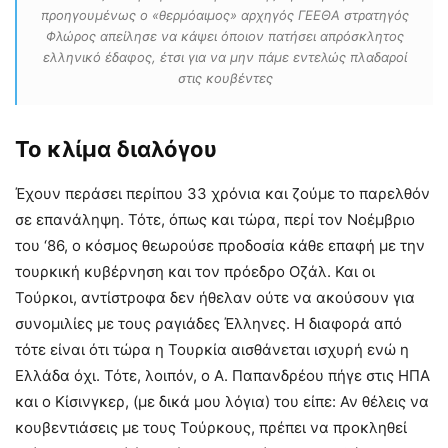
προηγουμένως ο «θερμόαιμος» αρχηγός ΓΕΕΘΑ στρατηγός
Φλώρος απείλησε να κάψει όποιον πατήσει απρόσκλητος
ελληνικό έδαφος, έτσι για να μην πάμε εντελώς πλαδαροί
στις κουβέντες
Το κλίμα διαλόγου
Έχουν περάσει περίπου 33 χρόνια και ζούμε το παρελθόν
σε επανάληψη. Τότε, όπως και τώρα, περί τον Νοέμβριο
του ‘86, ο κόσμος θεωρούσε προδοσία κάθε επαφή με την
τουρκική κυβέρνηση και τον πρόεδρο Οζάλ. Και οι
Τούρκοι, αντίστροφα δεν ήθελαν ούτε να ακούσουν για
συνομιλίες με τους ραγιάδες Έλληνες. Η διαφορά από
τότε είναι ότι τώρα η Τουρκία αισθάνεται ισχυρή ενώ η
Ελλάδα όχι. Τότε, λοιπόν, ο Α. Παπανδρέου πήγε στις ΗΠΑ
και ο Κίσινγκερ, (με δικά μου λόγια) του είπε: Αν θέλεις να
κουβεντιάσεις με τους Τούρκους, πρέπει να προκληθεί