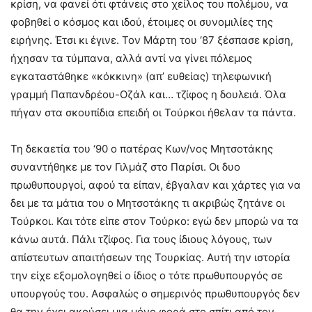
κρίση, να φανεί ότι φτάνεις στο χείλος του πολέμου, να
φοβηθεί ο κόσμος και ιδού, έτοιμες οι συνομιλίες της
ειρήνης. Έτσι κι έγινε. Τον Μάρτη του ‘87 ξέσπασε κρίση,
ήχησαν τα τύμπανα, αλλά αντί να γίνει πόλεμος
εγκαταστάθηκε «κόκκινη» (απ’ ευθείας) τηλεφωνική
γραμμή Παπανδρέου-Οζάλ και… τζίφος η δουλειά. Όλα
πήγαν στα σκουπίδια επειδή οι Τούρκοι ήθελαν τα πάντα.
Τη δεκαετία του ‘90 ο πατέρας Κων/νος Μητσοτάκης
συναντήθηκε με τον Γιλμάζ στο Παρίσι. Οι δυο
πρωθυπουργοί, αφού τα είπαν, έβγαλαν και χάρτες για να
δει με τα μάτια του ο Μητσοτάκης τι ακριβώς ζητάνε οι
Τούρκοι. Και τότε είπε στον Τούρκο: εγώ δεν μπορώ να τα
κάνω αυτά. Πάλι τζίφος. Για τους ίδιους λόγους, των
απίστευτων απαιτήσεων της Τουρκίας. Αυτή την ιστορία
την είχε εξομολογηθεί ο ίδιος ο τότε πρωθυπουργός σε
υπουργούς του. Ασφαλώς ο σημερινός πρωθυπουργός δεν
θα την έχει ακούσει μια μόνο φορά στο σπίτι από τον