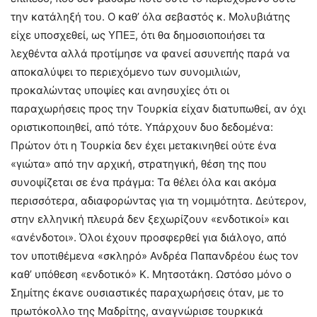
την κατάληξή του. Ο καθ’ όλα σεβαστός κ. Μολυβιάτης
είχε υποσχεθεί, ως ΥΠΕΞ, ότι θα δημοσιοποιήσει τα
λεχθέντα αλλά προτίμησε να φανεί ασυνεπής παρά να
αποκαλύψει το περιεχόμενο των συνομιλιών,
προκαλώντας υποψίες και ανησυχίες ότι οι
παραχωρήσεις προς την Τουρκία είχαν διατυπωθεί, αν όχι
οριστικοποιηθεί, από τότε. Υπάρχουν δυο δεδομένα:
Πρώτον ότι η Τουρκία δεν έχει μετακινηθεί ούτε ένα
«γιώτα» από την αρχική, στρατηγική, θέση της που
συνοψίζεται σε ένα πράγμα: Τα θέλει όλα και ακόμα
περισσότερα, αδιαφορώντας για τη νομιμότητα. Δεύτερον,
στην ελληνική πλευρά δεν ξεχωρίζουν «ενδοτικοί» και
«ανένδοτοι». Όλοι έχουν προσφερθεί για διάλογο, από
τον υποτιθέμενα «σκληρό» Ανδρέα Παπανδρέου έως τον
καθ’ υπόθεση «ενδοτικό» Κ. Μητσοτάκη. Ωστόσο μόνο ο
Σημίτης έκανε ουσιαστικές παραχωρήσεις όταν, με το
πρωτόκολλο της Μαδρίτης, αναγνώρισε τουρκικά