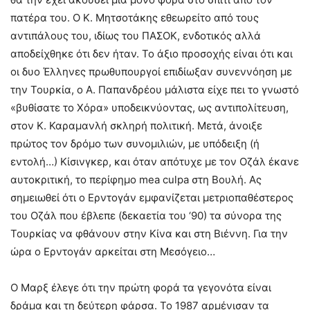
πατέρα του. Ο Κ. Μητσοτάκης εθεωρείτο από τους
αντιπάλους του, ιδίως του ΠΑΣΟΚ, ενδοτικός αλλά
αποδείχθηκε ότι δεν ήταν. Το άξιο προσοχής είναι ότι και
οι δυο Έλληνες πρωθυπουργοί επιδίωξαν συνεννόηση με
την Τουρκία, ο Α. Παπανδρέου μάλιστα είχε πει το γνωστό
«βυθίσατε το Χόρα» υποδεικνύοντας, ως αντιπολίτευση,
στον Κ. Καραμανλή σκληρή πολιτική. Μετά, άνοιξε
πρώτος τον δρόμο των συνομιλιών, με υπόδειξη (ή
εντολή…) Κίσινγκερ, και όταν απότυχε με τον Οζάλ έκανε
αυτοκριτική, το περίφημο mea culpa στη Βουλή. Ας
σημειωθεί ότι ο Ερντογάν εμφανίζεται μετριοπαθέστερος
του Οζάλ που έβλεπε (δεκαετία του ‘90) τα σύνορα της
Τουρκίας να φθάνουν στην Κίνα και στη Βιέννη. Για την
ώρα ο Ερντογάν αρκείται στη Μεσόγειο…
Ο Μαρξ έλεγε ότι την πρώτη φορά τα γεγονότα είναι
δράμα και τη δεύτερη φάρσα. Το 1987 αρμένισαν τα