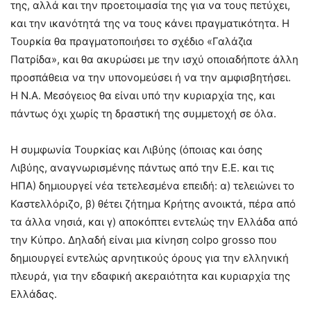
της, αλλά και την προετοιμασία της για να τους πετύχει,
και την ικανότητά της να τους κάνει πραγματικότητα. Η
Τουρκία θα πραγματοποιήσει το σχέδιο «Γαλάζια
Πατρίδα», και θα ακυρώσει με την ισχύ οποιαδήποτε άλλη
προσπάθεια να την υπονομεύσει ή να την αμφισβητήσει.
Η Ν.Α. Μεσόγειος θα είναι υπό την κυριαρχία της, και
πάντως όχι χωρίς τη δραστική της συμμετοχή σε όλα.
Η συμφωνία Τουρκίας και Λιβύης (όποιας και όσης
Λιβύης, αναγνωρισμένης πάντως από την Ε.Ε. και τις
ΗΠΑ) δημιουργεί νέα τετελεσμένα επειδή: α) τελειώνει το
Καστελλόριζο, β) θέτει ζήτημα Κρήτης ανοικτά, πέρα από
τα άλλα νησιά, και γ) αποκόπτει εντελώς την Ελλάδα από
την Κύπρο. Δηλαδή είναι μια κίνηση colpo grosso που
δημιουργεί εντελώς αρνητικούς όρους για την ελληνική
πλευρά, για την εδαφική ακεραιότητα και κυριαρχία της
Ελλάδας.