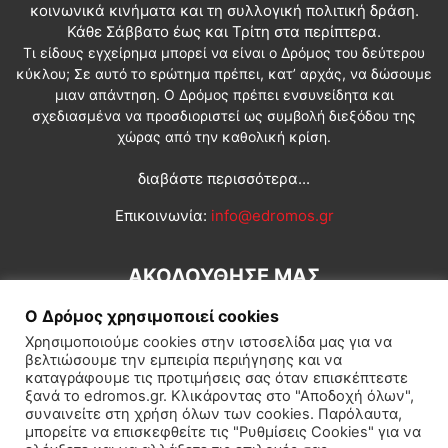
κοινωνικά κινήματα και τη συλλογική πολιτική δράση.
Κάθε Σάββατο έως και Τρίτη στα περίπτερα.
Τι είδους εγχείρημα μπορεί να είναι ο Δρόμος του δεύτερου
κύκλου; Σε αυτό το ερώτημα πρέπει, κατ’ αρχάς, να δώσουμε
μιαν απάντηση. Ο Δρόμος πρέπει ενσυνείδητα και
σχεδιασμένα να προσδιοριστεί ως συμβολή διεξόδου της
χώρας από την καθολική κρίση.
διαβάστε περισσότερα...
Επικοινωνία:
info@edromos.gr
ΑΚΟΛΟΥΘΗΣΕ ΜΑΣ
Ο Δρόμος χρησιμοποιεί cookies
Χρησιμοποιούμε cookies στην ιστοσελίδα μας για να
βελτιώσουμε την εμπειρία περιήγησης και να
καταγράφουμε τις προτιμήσεις σας όταν επισκέπτεστε
ξανά το edromos.gr. Κλικάροντας στο "Αποδοχή όλων",
συναινείτε στη χρήση όλων των cookies. Παρόλαυτα,
Εγγραφή συνδρομητή
Πολιτική
Διεθνή
Κοινωνία
μπορείτε να επισκεφθείτε τις "Ρυθμίσεις Cookies" για να