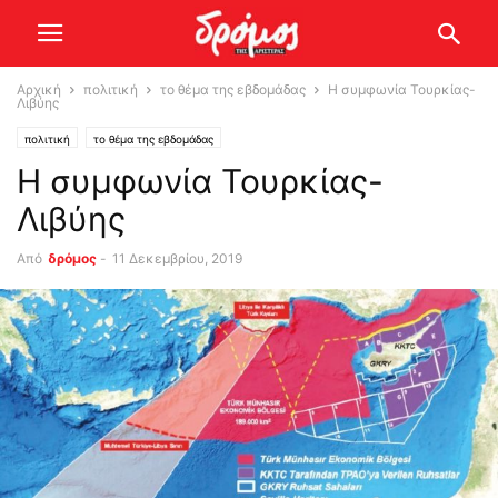
Αρχική
πολιτική
το θέμα της εβδομάδας
Η συμφωνία Τουρκίας-
Λιβύης
πολιτική
το θέμα της εβδομάδας
Η συμφωνία Τουρκίας-
Λιβύης
Από
δρόμος
-
11 Δεκεμβρίου, 2019