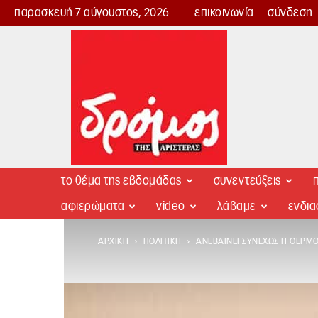
παρασκευή 7 αύγουστος, 2026
επικοινωνία
σύνδεση
Δρόμος
της
Αριστεράς
το θέμα της εβδομάδας
συνεντεύξεις
π
αφιερώματα
video
λάβαμε
ενδι
ΑΡΧΙΚΉ
ΠΟΛΙΤΙΚΉ
ΑΝΕΒΑΊΝΕΙ ΣΥΝΕΧΏΣ Η ΘΕΡΜΟ