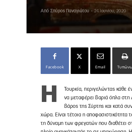
Από
Σπύρος Παναγιώτου
-
24 Ιουνίου, 2020
Facebook
X
Email
Τυπών
Η
Τουρκία, περιγελώντας κάθε έ
να μεταφέρει βαριά όπλα στη 
βάρος της Σύρτης και κατά συ
χώρα. Είναι τέτοια η αποφασιστικότητα τ
τη δύναμη των φρεγατών που διαθέτει στ
πλοίο αναγκάζοντάς το σε υποχώρηση. Η