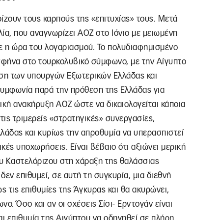
ίζουν τους καρπούς της «επιτυχίας» τους. Μετά
ία, που αναγνωρίζει ΑΟΖ στο Ιόνιο με μειωμένη
θε η ώρα του λογαριασμού. Το πολυδιαφημισμένο
σφήνα στο τουρκολυβικό σύμφωνο, με την Αίγυπτο
ση των υπουργών Εξωτερικών Ελλάδας και
συμφωνία παρά την πρόθεση της Ελλάδας για
ική ανακήρυξη ΑΟΖ ώστε να δικαιολογείται κάποια
τις τριμερείς «στρατηγικές» συνεργασίες,
λάδας και κυρίως την απροθυμία να υπερασπιστεί
ικές υποχωρήσεις. Είναι βέβαιο ότι αξιώνει μερική
υ Καστελόριζου στη χάραξη της θαλάσσιας
εν επιθυμεί, σε αυτή τη συγκυρία, μια διεθνή
 τις επιθυμίες της Άγκυρας και θα ακυρώνει,
ο. Όσο και αν οι σχέσεις Σίσι- Ερντογάν είναι
αι επιθυμία της Αιγύπτου να οδηγηθεί σε πλήρη