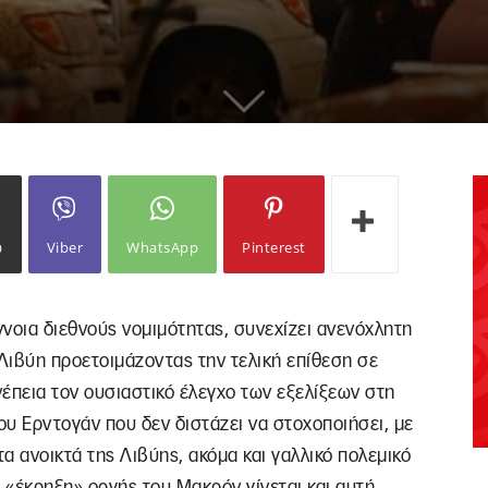
ω
Viber
WhatsApp
Pinterest
ννοια διεθνούς νομιμότητας, συνεχίζει ανενόχλητη
Λιβύη προετοιμάζοντας την τελική επίθεση σε
νέπεια τον ουσιαστικό έλεγχο των εξελίξεων στη
ου Ερντογάν που δεν διστάζει να στοχοποιήσει, με
α ανοικτά της Λιβύης, ακόμα και γαλλικό πολεμικό
 «έκρηξη» οργής του Μακρόν γίνεται και αυτή