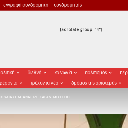
εγγραφή συνδρομητή
συνδρομητής
[adrotate group="4"]
ολιτική
διεθνή
κοινωνία
πολιτισμός
περ
αφέροντα
τρέχοντα νέα
δρόμος της αριστεράς
ΚΡΑΣΊΑ ΣΕ Μ. ΑΝΑΤΟΛΉ ΚΑΙ ΑΝ. ΜΕΣΌΓΕΙΟ