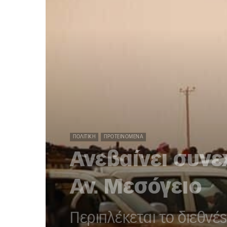
ΠΟΛΙΤΙΚΉ
ΠΡΟΤΕΙΝΌΜΕΝΑ
Ανεβαίνει συνε
Αν. Μεσόγειο
Περιπλέκεται το διεθνέ