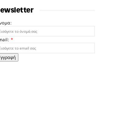
ewsletter
νομα:
mail:
*
Εγγραφή