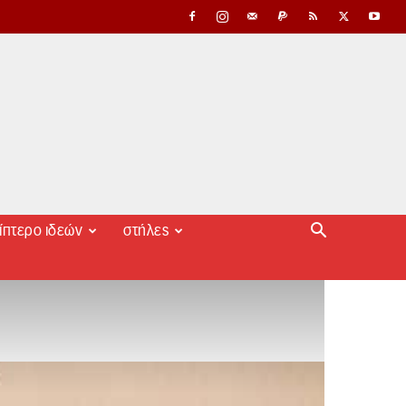
ίπτερο ιδεών
στήλες