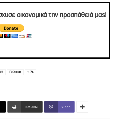
σχυσε οικονομικά την προσπάθειά μας!
011
Πολιτικη
τ. 74
l
Τυπώνω
Viber