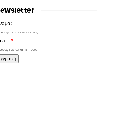
ewsletter
νομα:
mail:
*
Εγγραφή