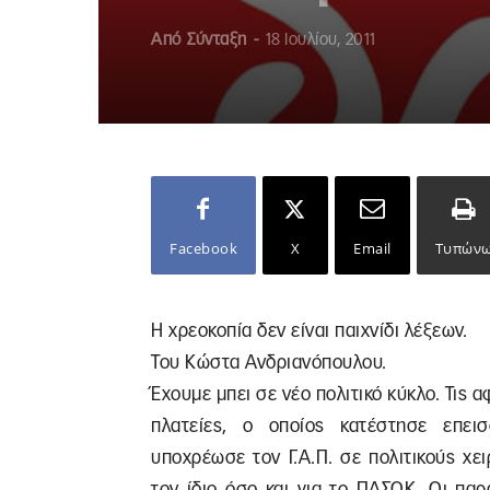
Από
Σύνταξη
-
18 Ιουλίου, 2011
Facebook
X
Email
Τυπών
Η χρεοκοπία δεν είναι παιχνίδι λέξεων.
Του Κώστα Ανδριανόπουλου.
Έχουμε μπει σε νέο πολιτικό κύκλο. Τις 
πλατείες, ο οποίος κατέστησε επε
υποχρέωσε τον Γ.Α.Π. σε πολιτικούς χε
τον ίδιο όσο και για το ΠΑΣΟΚ. Οι παρ