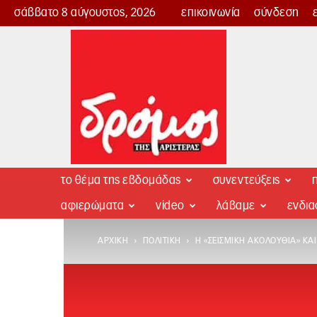
σάββατο 8 αύγουστος, 2026
επικοινωνία
σύνδεση
Δρόμος
της
Αριστεράς
το θέμα της εβδομάδας
συνεντεύξεις
π
αφιερώματα
video
λάβαμε
ενδι
ΑΡΧΙΚΉ
ΠΟΛΙΤΙΚΉ
Η «ΣΕΙΣΜΙΚΉ ΑΚΟΛΟΥΘΊΑ» ΚΑΙ