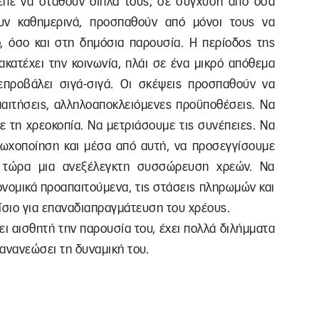
ρεπε να σταθούν δίπλα τους, σε σύγχυση από όσα
ουν καθημερινά, προσπαθούν από μόνοι τους να
ο, όσο και στη δημόσια παρουσία. Η περίοδος της
ακατέχει την κοινωνία, πλάι σε ένα μικρό απόθεμα
επροβάλει σιγά-σιγά. Οι σκέψεις προσπαθούν να
παιτήσεις, αλληλοαποκλειόμενες προϋποθέσεις. Να
 τη χρεοκοπία. Να μετριάσουμε τις συνέπειες. Να
τωχοποίηση και μέσα από αυτή, να προσεγγίσουμε
 τώρα μια ανεξέλεγκτη συσσώρευση χρεών. Να
κονομικά προαπαιτούμενα, τις στάσεις πληρωμών και
σιο για επαναδιαπραγμάτευση του χρέους.
ει αισθητή την παρουσία του, έχει πολλά διλήμματα
 ανανεώσει τη δυναμική του.