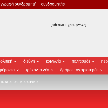
εγγραφή συνδρομητή
συνδρομητής
[adrotate group="4"]
ολιτική
διεθνή
κοινωνία
πολιτισμός
περ
αφέροντα
τρέχοντα νέα
δρόμος της αριστεράς
 ΤΟ ΝΈΟ ΠΟΛΙΤΙΚΌ ΣΚΗΝΙΚΌ