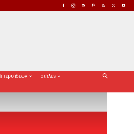
ίπτερο ιδεών
στήλες