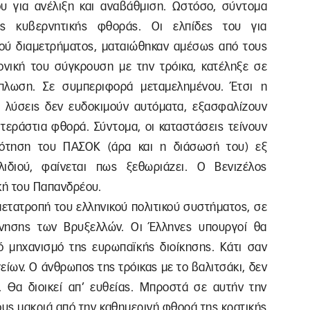
υ για ανέλιξη και αναβάθμιση. Ωστόσο, σύντομα
ης κυβερνητικής φθοράς. Οι ελπίδες του για
κού διαμετρήματος, ματαιώθηκαν αμέσως από τους
νική του σύγκρουση με την τρόικα, κατέληξε σε
πλωση. Σε συμπεριφορά μεταμελημένου. Έτσι η
ς λύσεις δεν ευδοκιμούν αυτόματα, εξασφαλίζουν
 τεράστια φθορά. Σύντομα, οι καταστάσεις τείνουν
δότηση του ΠΑΣΟΚ (άρα και η διάσωσή του) εξ
ιδιού, φαίνεται πως ξεθωριάζει. Ο Βενιζέλος
κή του Παπανδρέου.
μετατροπή του ελληνικού πολιτικού συστήματος, σε
νησης των Βρυξελλών. Οι Έλληνες υπουργοί θα
κό μηχανισμό της ευρωπαϊκής διοίκησης. Κάτι σαν
ίων. Ο άνθρωπος της τρόικας με το βαλιτσάκι, δεν
. Θα διοικεί απ’ ευθείας. Μπροστά σε αυτήν την
ους μακριά από την καθημερινή φθορά της κρατικής