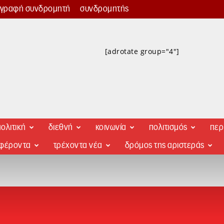
γγραφή συνδρομητή
συνδρομητής
[adrotate group="4"]
ολιτική
διεθνή
κοινωνία
πολιτισμός
περ
αφέροντα
τρέχοντα νέα
δρόμος της αριστεράς