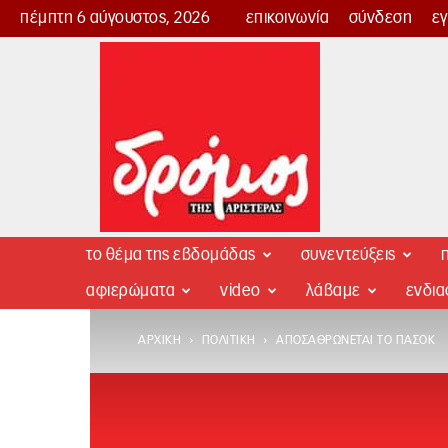
πέμπτη 6 αύγουστος, 2026
επικοινωνία
σύνδεση
ε
Δρόμος
της
Αριστεράς
το θέμα της εβδομάδας
συνεντεύξεις
π
αφιερώματα
video
λάβαμε
ενδι
ΑΡΧΙΚΉ
ΠΟΛΙΤΙΚΉ
ΑΠΟΣΑΘΡΏΝΕΤΑΙ ΤΟ ΠΑΣΟΚ