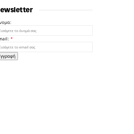
ewsletter
νομα:
mail:
*
Εγγραφή