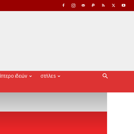
ίπτερο ιδεών
στήλες