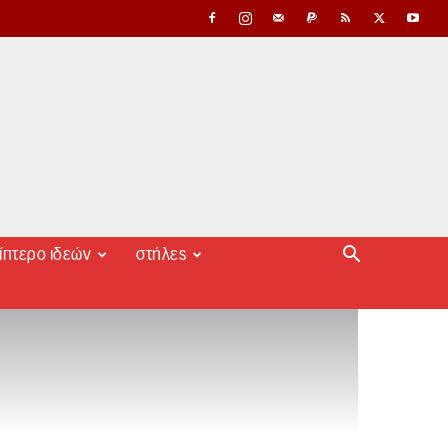
ίπτερο ιδεών
στήλες