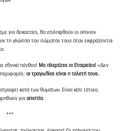
χηγών
με για δεκαετίες, θα επιληφθούν οι οπίνιον
σουν τη γλώσσα του σώματός τους όταν εκφράζονται
οι.
ε εθνικό πένθος!
Με πλερέζες οι Εταιρείες!
«Δεν
περιφορές:
οι τραγωδίες είναι η τελετή τους.
 στραφεί κατά των θυμάτων. Είναι κάτι τέτοιο,
γορηθούν για
απιστία
.
***
γοντας, τρώγοντας, έσκασε! Οι επίγονοί του