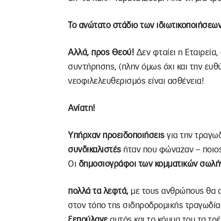
Το ανώτατο στάδιο των ιδιωτικοποιήσεων
Αλλά, προς Θεού!
Δεν φταίει η Εταιρεία,
συντήρησης, (πλην όμως όχι και την ευθύ
νεοφιλελευθερισμός είναι ασθένεια!
Ανίατη!
Υπήρχαν προειδοποιήσεις
για την τραγω
συνδικαλιστές
ήταν που φώναζαν – ποιος
Οι
δημοσιογράφοι των κομματικών σωλή
πολλά τα λεφτά,
με τους ανθρώπους θα 
στον τόπο της σιδηροδρομικής τραγωδία
ξεπούλαγε
αυτός και το κόμμα του τα τρέ