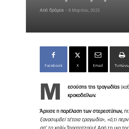
Από
δρόμος
-
8 Μαρτίου, 2023
Facebook
X
Email
Τυπών
Μ
εσούσης της τραγωδίας
(καθ
κροκοδείλων.
Άρχισε η παρέλαση των στερεοτύπων,
ήτ
ξανασυμβεί τέτοια τραγωδία», «ό,τι περν
απ’ το χαλί»
Ταρατατζούμ! Από τη μια τρ