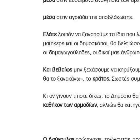
μέσα
στην ευδαίμονα αναλγησία των αρ
μέσα
στην αγριάδα της αποβλάκωσης.
Ελάτε
λοιπόν να ξαναπούμε τα ίδια που λέ
μαίηκερς και οι δημοσκόποι, θα βελτιώ
οι δημαγωγούληδες, οι δικοί μας άνθρωπ
Και βεβαίως
μην ξεχάσουμε να κηρύξουμ
θα το ξανακάνω», το
κράτος.
Σωστές συμ
Κι αν γίνουν τίποτε δίκες, το Δημόσιο θα
καθήκον των αρμοδίων
, αλλιώς θα κατη
Ο Λούκουλος
τρώγοντας, τρώγοντας, τρώ