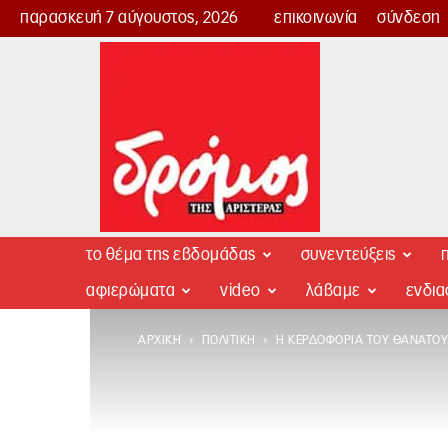
παρασκευή 7 αύγουστος, 2026
επικοινωνία
σύνδεση
Δρόμος
της
Αριστεράς
το θέμα της εβδομάδας
συνεντεύξεις
π
αφιερώματα
video
λάβαμε
ενδι
ΑΡΧΙΚΉ
ΠΟΛΙΤΙΚΉ
Η ΚΕΡΔΟΦΟΡΊΑ ΤΟΥ ΘΑΝΆΤΟΥ