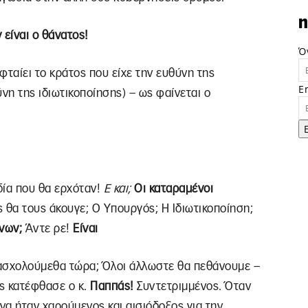
n
 είναι ο θάνατος!
Ό
 φταίει το κράτος που είχε την ευθύνη της
E
νη της ιδιωτικοποίησης) – ως φαίνεται ο
δία που θα ερχόταν!
Ε και;
Οι καταραμένοι
 θα τους άκουγε; Ο Υπουργός; Η Ιδιωτικοποίηση;
νων;
Άντε ρε!
Είναι
ασχολούμεθα τώρα; Όλοι άλλωστε θα πεθάνουμε –
ς κατέφθασε ο κ.
Παππάς!
Συντετριμμένος. Όταν
να ήταν χαρούμενος και αισιόδοξος για την