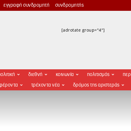
εγγραφή συνδρομητή
συνδρομητής
[adrotate group="4"]
ολιτική
διεθνή
κοινωνία
πολιτισμός
περ
αφέροντα
τρέχοντα νέα
δρόμος της αριστεράς