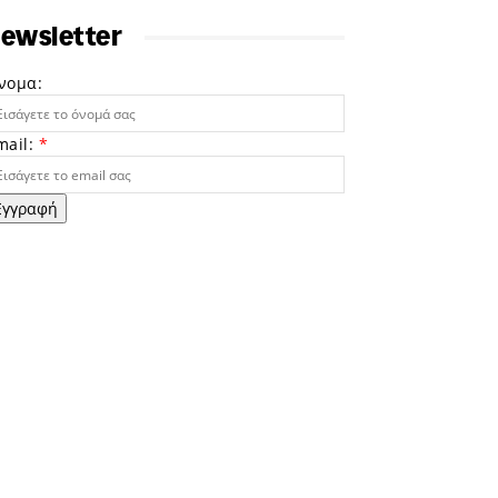
ewsletter
νομα:
mail:
*
Εγγραφή