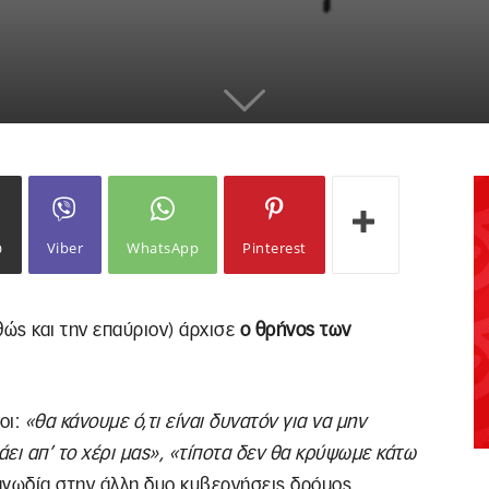
ω
Viber
WhatsApp
Pinterest
ώς και την επαύριον) άρχισε
ο θρήνος των
οι:
«θα κάνουμε ό,τι είναι δυνατόν για να μην
άει απ’ το χέρι μας», «τίποτα δεν θα κρύψωμε κάτω
αγωδία στην άλλη δυο κυβερνήσεις δρόμος.