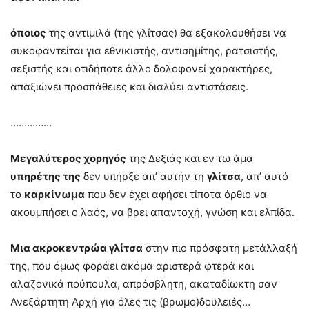
όποιος
της αντιμιλά (της γλίτσας) θα εξακολουθήσει να
συκοφαντείται για εθνικιστής, αντισημίτης, ρατσιστής,
σεξιστής και οτιδήποτε άλλο δολοφονεί χαρακτήρες,
απαξιώνει προσπάθειες και διαλύει αντιστάσεις.
……………
Μεγαλύτερος χορηγός
της Δεξιάς και εν τω άμα
υπηρέτης της
δεν υπήρξε απ’ αυτήν τη
γλίτσα
, απ’ αυτό
το
καρκίνωμα
που δεν έχει αφήσει τίποτα όρθιο να
ακουμπήσει ο λαός, να βρει απαντοχή, γνώση και ελπίδα.
Μια ακροκεντρώα γλίτσα
στην πιο πρόσφατη μετάλλαξή
της, που όμως φοράει ακόμα αριστερά φτερά και
αλαζονικά πούπουλα, απρόσβλητη, ακαταδίωκτη σαν
Ανεξάρτητη Αρχή για όλες τις (βρωμο)δουλειές…