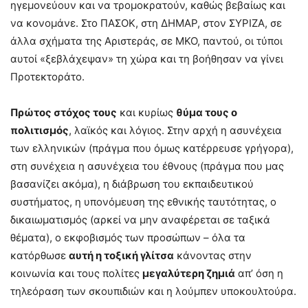
ηγεμονεύουν και να τρομοκρατούν, καθώς βεβαίως και
να κονομάνε. Στο ΠΑΣΟΚ, στη ΔΗΜΑΡ, στον ΣΥΡΙΖΑ, σε
άλλα σχήματα της Αριστεράς, σε ΜΚΟ, παντού, οι τύποι
αυτοί «ξεβλάχεψαν» τη χώρα και τη βοήθησαν να γίνει
Προτεκτοράτο.
Πρώτος στόχος τους
και κυρίως
θύμα τους ο
πολιτισμός
, λαϊκός και λόγιος. Στην αρχή η ασυνέχεια
των ελληνικών (πράγμα που όμως κατέρρευσε γρήγορα),
στη συνέχεια η ασυνέχεια του έθνους (πράγμα που μας
βασανίζει ακόμα), η διάβρωση του εκπαιδευτικού
συστήματος, η υπονόμευση της εθνικής ταυτότητας, ο
δικαιωματισμός (αρκεί να μην αναφέρεται σε ταξικά
θέματα), ο εκφοβισμός των προσώπων – όλα τα
κατόρθωσε
αυτή η τοξική γλίτσα
κάνοντας στην
κοινωνία και τους πολίτες
μεγαλύτερη ζημιά
απ’ όση η
τηλεόραση των σκουπιδιών και η λούμπεν υποκουλτούρα.