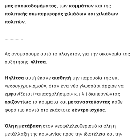
μας εποικοδομήματος
, των
κομμάτων
και της
πολιτικής συμπεριφοράς χιλιάδων και χιλιάδων
πολιτών
.
……………
Ας ονομάσουμε αυτό το πλαγκτόν, για την οικονομία της
συζήτησης,
γλίτσα
.
Η γλίτσα
αυτή έκανε
αισθητή
την παρουσία της επί
«εκσυγχρονισμού»
, όταν ένα νέο γλωσσάρι άρχισε να
εμφανίζεται («απασχολήσιμοι» κ.τ.λ.) διαπερνώντας
οριζοντίως
τα κόμματα και
μεταναστεύοντας
κάθε
φορά πιο κοντά στο εκάστοτε
κέντρο ισχύος
.
Όλη η μετάβαση
στον νεοφιλελευθερισμό κι όλη η
μετάλλαξη της κοινωνίας προς την ιδιοτέλεια και την