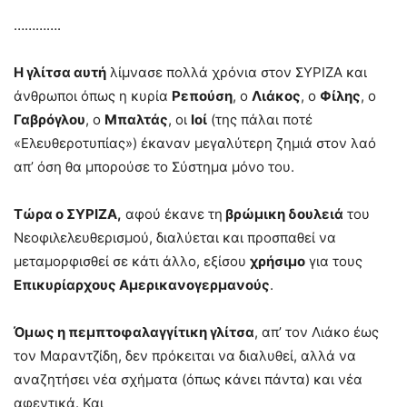
………….
Η γλίτσα αυτή
λίμνασε πολλά χρόνια στον ΣΥΡΙΖΑ και
άνθρωποι όπως η κυρία
Ρεπούση
, ο
Λιάκος
, ο
Φίλης
, ο
Γαβρόγλου
, ο
Μπαλτάς
, οι
Ιοί
(της πάλαι ποτέ
«Ελευθεροτυπίας») έκαναν μεγαλύτερη ζημιά στον λαό
απ’ όση θα μπορούσε το Σύστημα μόνο του.
Τώρα ο ΣΥΡΙΖΑ,
αφού έκανε τη
βρώμικη δουλειά
του
Νεοφιλελευθερισμού, διαλύεται και προσπαθεί να
μεταμορφισθεί σε κάτι άλλο, εξίσου
χρήσιμο
για τους
Επικυρίαρχους Αμερικανογερμανούς
.
Όμως η πεμπτοφαλαγγίτικη γλίτσα
, απ’ τον Λιάκο έως
τον Μαραντζίδη, δεν πρόκειται να διαλυθεί, αλλά να
αναζητήσει νέα σχήματα (όπως κάνει πάντα) και νέα
αφεντικά. Και