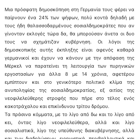
Μια πρόσφατη δημοσκόπηση στη Γερμανία τους φέρει να
παίρνουν ένα 24% των ψήφων, πολύ κοντά δηλαδή με
τους ήδη θαλασσοδαρμένους σοσιαλδημοκράτες που αν
γίνονταν εκλογές τώρα δα, θα μπορούσαν άνετα οι δυο
τους να σχημάτιζαν κυβέρνηση. Οι λόγοι της
δημοσκοπικής αυτής έκπληξης είναι αφενός καθαρά
γερμανικοί και έχουν να κάνουν με την απόφαση της
Μέρκελ να παρατείνει τη λειτουργία των πυρηνικών
εργοστασίων για άλλα 8 με 14 χρόνια, αφετέρου
εμπίπτουν και στο γενικότερο πολιτικό κλίμα της
ανυποληψίας της σοσιαλδημοκρατίας, εξ αιτίας της
νεοφιλελεύθερης στροφής που πήρε στο τέλος ενός
κακοτράχαλου και επικίνδυνου τρίτου δρόμου.
Τα πράσινα κόμματα, με το λίγο από δω και το λίγο από
κει, όντας λίγο νεοφιλελεύθερα, αλλά και λίγο
σοσιαλιστικά, λίγο της υπεύθυνης διακυβέρνησης, αλλά
και των διαδηλώσεων, ειρηνιστικά, περιβαλλοντικά και