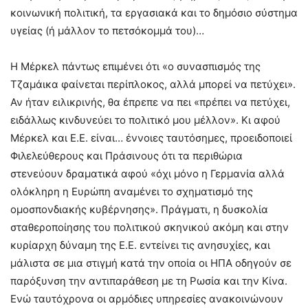
κοινωνική πολιτική, τα εργασιακά και το δημόσιο σύστημα
υγείας (ή μάλλον το πετσόκομμά του)…
Η Μέρκελ πάντως επιμένει ότι «ο συνασπισμός της
Τζαμάικα φαίνεται περίπλοκος, αλλά μπορεί να πετύχει».
Αν ήταν ειλικρινής, θα έπρεπε να πει «πρέπει να πετύχει,
ειδάλλως κινδυνεύει το πολιτικό μου μέλλον». Κι αφού
Μέρκελ και Ε.Ε. είναι… έννοιες ταυτόσημες, προειδοποιεί
Φιλελεύθερους και Πράσινους ότι τα περιθώρια
στενεύουν δραματικά αφού «όχι μόνο η Γερμανία αλλά
ολόκληρη η Ευρώπη αναμένει το σχηματισμό της
ομοσπονδιακής κυβέρνησης». Πράγματι, η δυσκολία
σταθεροποίησης του πολιτικού σκηνικού ακόμη και στην
κυρίαρχη δύναμη της Ε.Ε. εντείνει τις ανησυχίες, και
μάλιστα σε μια στιγμή κατά την οποία οι ΗΠΑ οδηγούν σε
παρόξυνση την αντιπαράθεση με τη Ρωσία και την Κίνα.
Ενώ ταυτόχρονα οι αρμόδιες υπηρεσίες ανακοινώνουν