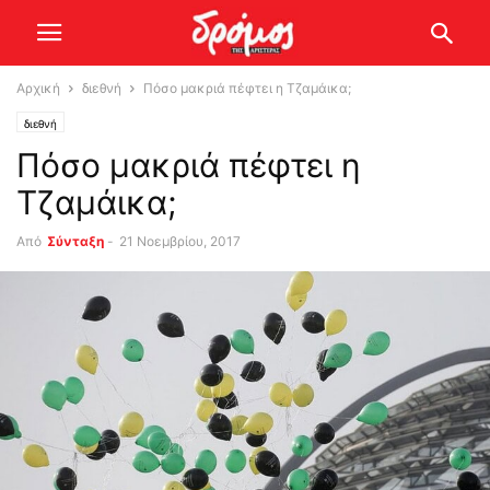
Αρχική
διεθνή
Πόσο μακριά πέφτει η Τζαμάικα;
διεθνή
Πόσο μακριά πέφτει η
Τζαμάικα;
Από
Σύνταξη
-
21 Νοεμβρίου, 2017