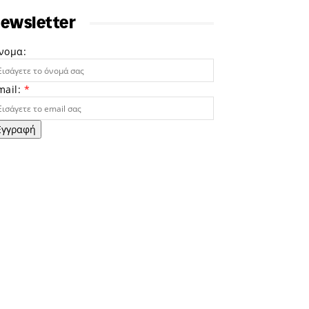
ewsletter
νομα:
mail:
*
Εγγραφή