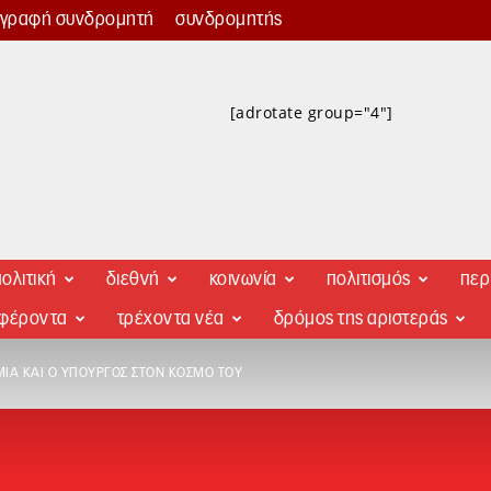
γγραφή συνδρομητή
συνδρομητής
[adrotate group="4"]
ολιτική
διεθνή
κοινωνία
πολιτισμός
περ
αφέροντα
τρέχοντα νέα
δρόμος της αριστεράς
ΊΑ ΚΑΙ Ο ΥΠΟΥΡΓΌΣ ΣΤΟΝ ΚΌΣΜΟ ΤΟΥ