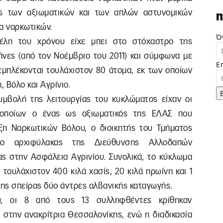
ς των αξιωματικών και των απλών αστυνομικών
n
α ναρκωτικών.
Ό
έλη του χρόνου είχε μπει στο στόχαστρο της
ήνες (από τον Νοέμβριο του 2011) και σύμφωνα με
E
εμπλέκονται τουλάχιστον 80 άτομα, εκ των οποίων
 Βόλο και Αγρίνιο.
μβολή της λειτουργίας του κυκλώματος είχαν οι
ν οποίων ο ένας ως αξιωματικός της ΕΛΑΣ που
η Ναρκωτικών Βόλου, ο διοικητής του Τμήματος
 ο αρχιφύλακας της Διεύθυνσης Αλλοδαπών
ας στην Ασφάλεια Αγρινίου. Συνολικά, το κύκλωμα
 τουλάχιστον 400 κιλά χασίς, 20 κιλά ηρωίνη και 1
της σπείρας δύο άντρες αλβανικής καταγωγής.
υ, οι 8 από τους 13 συλληφθέντες κρίθηκαν
 στην ανακρίτρια Θεσσαλονίκης, ενώ η διαδικασία