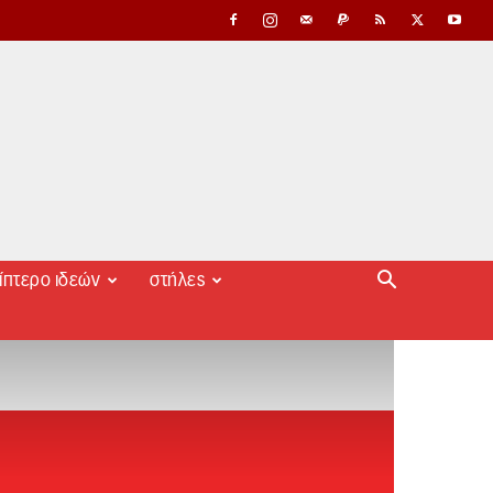
ίπτερο ιδεών
στήλες