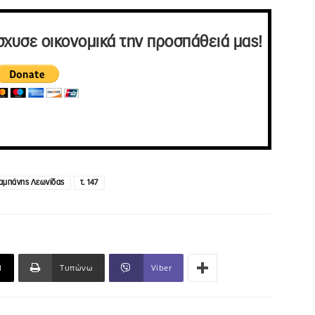
σχυσε οικονομικά την προσπάθειά μας!
αμπάνης Λεωνίδας
τ. 147
l
Τυπώνω
Viber