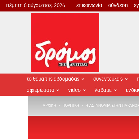
πέμπτη 6 αύγουστος, 2026
επικοινωνία
σύνδεση
ε
Δρόμος
της
Αριστεράς
το θέμα της εβδομάδας
συνεντεύξεις
π
αφιερώματα
video
λάβαμε
ενδι
ΑΡΧΙΚΉ
ΠΟΛΙΤΙΚΉ
Η ΑΣΤΥΝΟΜΊΑ ΣΤΗΝ ΠΑΡΑΝΟΜ