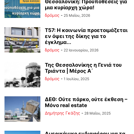
Θεσσαλονίκη: Προϋποθέσεις για
μια κυρίαρχη χώρα!
δρόμος
-
25 Μαΐου, 2026
Τ57: Η κοινωνία προετοιμάζεται
εν όψει της δίκης για το
έγκλημα...
δρόμος
-
22 Ιανουαρίου, 2026
Της Θεσσαλονίκης η Γενιά του
Τριάντα | Μέρος Α΄
δρόμος
-
1 Ιουλίου, 2025
ΔΕΘ: Ούτε πάρκο, ούτε έκθεση –
Μόνο real estate
Δημήτρης Γκάζης
-
28 Μαΐου, 2025
Αμερικάνικο ενδιαφέρον για τα