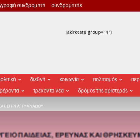
γγραφή συνδρομητή
συνδρομητής
[adrotate group="4"]
ολιτική
διεθνή
κοινωνία
πολιτισμός
περ
αφέροντα
τρέχοντα νέα
δρόμος της αριστεράς
ΣΣΑΣ ΣΤΗΝ Α΄ ΓΥΜΝΆΣΙΟΥ