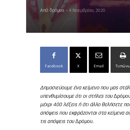
Από
δρόμος
-
4 Νοεμβρίου, 2020
Facebook
X
Email
Τυπών
Δημοσιεύουμε ένα κείμενο που μας στάλθ
υπενθυμίσουμε ότι οι στήλες του
Δρόμο
μέχρι 400 λέξεις ή ότι άλλο θελήσετε πο
απόψεις που εκφράζονται στα κείμενα α
τις απόψεις του
Δρόμου
.