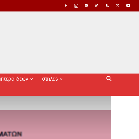
ίπτερο ιδεών
στήλες