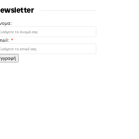
ewsletter
νομα:
mail:
*
Εγγραφή