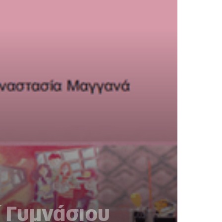
΄ Γυμνάσιου