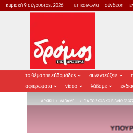
κυριακή 9 αύγουστος, 2026
επικοινωνία
σύνδεση
ε
Δρόμος
της
Αριστεράς
το θέμα της εβδομάδας
συνεντεύξεις
π
αφιερώματα
video
λάβαμε
ενδι
ΑΡΧΙΚΉ
ΛΆΒΑΜΕ...
ΓΙΑ ΤΟ ΣΧΟΛΙΚΌ ΒΙΒΛΊΟ ΓΛΏ