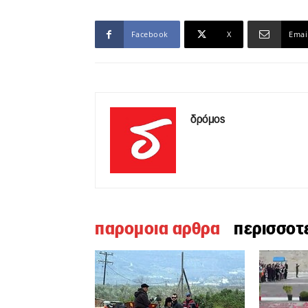
Facebook
X
Emai
δρόμος
παρομοια αρθρα
περισσοτ