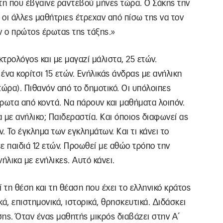
ώτη που έβγαινε ραντεβού μήνες τώρα. Ο Σάκης την
 οι άλλες μαθήτριες έτρεχαν από πίσω της να τον
αν ο πρώτος έρωτας της τάξης.»
κτρολόγος και με μαγαζί μάλιστα, 25 ετών.
να κορίτσι 15 ετών. Ενήλικάς άνδρας με ανήλικη
 τώρα). Πιθανόν από το δημοτικό. Οι υπόλοιπες
ρωτα από κοντά. Να πάρουν και μαθήματα λοιπόν.
 με ανήλικο; Παιδεραστία. Και όποιος διαφωνεί ας
. Το έγκλημα των εγκλημάτων. Και τι κάνει το
σε παιδιά 12 ετών. Προωθεί με αθώο τρόπο την
λικα με ενήλικες. Αυτό κάνει.
ί τη θέση και τη θέαση που έχει το ελληνικό κράτος
κά, επιστημονικά, ιστορικά, θρησκευτικά. Διδάσκει
ης. Όταν ένας μαθητής μικρός διαβάζει στην Α΄