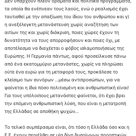
Δεν υπάρχουν πλέον οράματα και πολιτικά προγράμματα,
τα οποία θα ενέπνεαν τους λαούς, ενώ ο ρεαλισμός έχει
ταυτισθεί με την απαξίωση του ίδιου του ανθρώπου και γ)
η ανεξέλεγκτη μετανάστευση χωρίς αναζήτηση των
αιτίων της και χωρίς διάκριση, ποιες χώρες έχουν τη
δυνατότητα να τους απορροφήσουν και ποιες όχι, με
αποτέλεσμα να διαχέεται ο φόβος ισλαμοποιήσεως της
Ευρώπης. Η Γερμανία πάντως, αφού προσείλκυσε πάνω
από ένα εκατομμύριο μετανάστες, χωρίς να πληρώσει
ούτε ένα ευρώ για τη μεταφορά τους, προκάλεσε το
κλείσιμο των συνόρων …μέσω αντιπροσώπων, για να
φαίνεται η ίδια πόσο πολιτισμένη και ανθρωπιστική είναι!
Για τους υπόλοιπους μετανάστες φαίνεται, ότι έχει βρει
την επόμενη ανθρωπιστική λύση, που είναι η μετατροπή
της Ελλάδας σε αποθήκη ψυχών…
Το τελικό συμπέρασμα είναι, ότι τόσο η Ελλάδα όσο και η
Ε.Ε. έχουν περιέλθει σε μία δίνη δυσοίωνων προοπτικών,