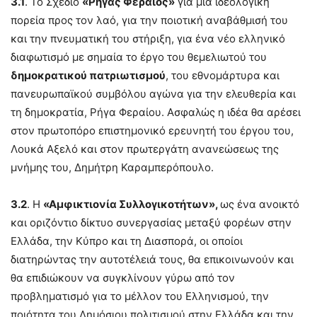
3.1
. Το Σχέδιο
«Ρήγας Φεραίος»
για μία ιδεολογική
πορεία προς τον λαό, για την ποιοτική αναβάθμισή του
και την πνευματική του στήριξη, για ένα νέο ελληνικό
διαφωτισμό με σημαία το έργο του θεμελιωτού του
δημοκρατικού πατριωτισμού
, του εθνομάρτυρα και
πανευρωπαϊκού συμβόλου αγώνα για την ελευθερία και
τη δημοκρατία, Ρήγα Φεραίου. Ασφαλώς η ιδέα θα αρέσει
στον πρωτοπόρο επιστημονικό ερευνητή του έργου του,
Λουκά Αξελό και στον πρωτεργάτη ανανεώσεως της
μνήμης του, Δημήτρη Καραμπερόπουλο.
3.2
. Η
«Αμφικτιονία Συλλογικοτήτων»,
ως ένα ανοικτό
και οριζόντιο δίκτυο συνεργασίας μεταξύ φορέων στην
Ελλάδα, την Κύπρο και τη Διασπορά, οι οποίοι
διατηρώντας την αυτοτέλειά τους, θα επικοινωνούν και
θα επιδιώκουν να συγκλίνουν γύρω από τον
προβληματισμό για το μέλλον του Ελληνισμού, την
ποιότητα του Δημόσιου πολιτισμού στην Ελλάδα και την