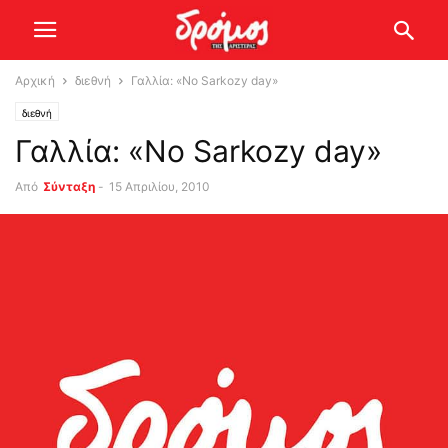
Αρχική
διεθνή
Γαλλία: «No Sarkozy day»
διεθνή
Γαλλία: «No Sarkozy day»
Από
Σύνταξη
-
15 Απριλίου, 2010