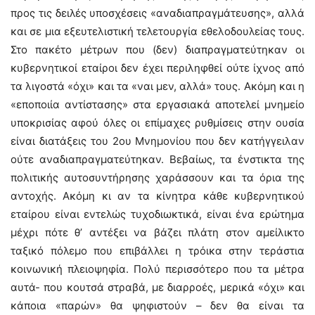
προς τις δειλές υποσχέσεις «αναδιαπραγμάτευσης», αλλά
και σε μια εξευτελιστική τελετουργία εθελοδουλείας τους.
Στο πακέτο μέτρων που (δεν) διαπραγματεύτηκαν οι
κυβερνητικοί εταίροι δεν έχει περιληφθεί ούτε ίχνος από
τα λιγοστά «όχι» και τα «ναι μεν, αλλά» τους. Ακόμη και η
«εποποιία αντίστασης» στα εργασιακά αποτελεί μνημείο
υποκρισίας αφού όλες οι επίμαχες ρυθμίσεις στην ουσία
είναι διατάξεις του 2ου Μνημονίου που δεν κατήγγειλαν
ούτε αναδιαπραγματεύτηκαν. Βεβαίως, τα ένστικτα της
πολιτικής αυτοσυντήρησης χαράσσουν και τα όρια της
αντοχής. Ακόμη κι αν τα κίνητρα κάθε κυβερνητικού
εταίρου είναι εντελώς τυχοδιωκτικά, είναι ένα ερώτημα
μέχρι πότε θ’ αντέξει να βάζει πλάτη στον αμείλικτο
ταξικό πόλεμο που επιβάλλει η τρόικα στην τεράστια
κοινωνική πλειοψηφία. Πολύ περισσότερο που τα μέτρα
αυτά- που κουτσά στραβά, με διαρροές, μερικά «όχι» και
κάποια «παρών» θα ψηφιστούν – δεν θα είναι τα