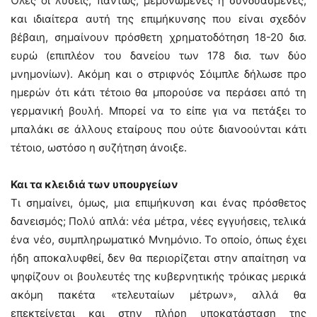
Όλες οι λύσεις, πάντως, μεμονωμένες ή συνδυασμένες,
και ιδιαίτερα αυτή της επιμήκυνσης που είναι σχεδόν
βέβαιη, σημαίνουν πρόσθετη χρηματοδότηση 18-20 δισ.
ευρώ (επιπλέον του δανείου των 178 δισ. των δύο
μνημονίων). Ακόμη και ο στριφνός Σόιμπλε δήλωσε προ
ημερών ότι κάτι τέτοιο θα μπορούσε να περάσει από τη
γερμανική βουλή. Μπορεί να το είπε για να πετάξει το
μπαλάκι σε άλλους εταίρους που ούτε διανοούνται κάτι
τέτοιο, ωστόσο η συζήτηση άνοιξε.
Και τα κλειδιά των υπουργείων
Τι σημαίνει, όμως, μια επιμήκυνση και ένας πρόσθετος
δανεισμός; Πολύ απλά: νέα μέτρα, νέες εγγυήσεις, τελικά
ένα νέο, συμπληρωματικό Μνημόνιο. Το οποίο, όπως έχει
ήδη αποκαλυφθεί, δεν θα περιορίζεται στην απαίτηση να
ψηφίζουν οι βουλευτές της κυβερνητικής τρόικας μερικά
ακόμη πακέτα «τελευταίων μέτρων», αλλά θα
επεκτείνεται και στην πλήρη υποκατάσταση της