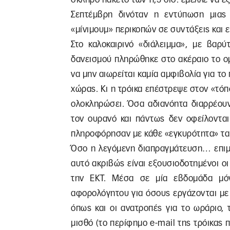
Σεπτέμβρη δινόταν η εντύπωση μιας
«μίνιμουμ» περικοπών σε συντάξεις και ε
Στο καλοκαιρινό «διάλειμμα», με βαρ
δανεισμού πληρώθηκε στο ακέραιο το ο
να μην αιωρείται καμία αμφιβολία για το
χώρας. Κι η τρόικα επέστρεψε στον «τό
ολοκληρώσει. Όσα αδιανόητα διαρρέουν
τον ουρανό και πάντως δεν οφείλονται
πληροφόρησαν με κάθε «εγκυρότητα» τα 
Όσο η λεγόμενη διαπραγμάτευση… επιμηκ
αυτό ακριβώς είναι εξουσιοδοτημένοι οι
την ΕΚΤ. Μέσα σε μία εβδομάδα μό
αφορολόγητου για όσους εργάζονται με 
όπως και οι ανατροπές για το ωράριο, 
μισθό (το περίφημο e-mail της τρόικας 