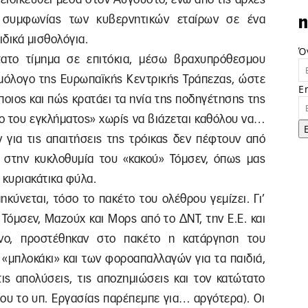
 συμφωνίας των κυβερνητικών εταίρων σε ένα
n
ιδικά μισθολόγια.
Ό
ύτατο τίμημα σε επιτόκια, μέσω βραχυπρόθεσμου
μόλογο της Ευρωπαϊκής Κεντρικής Τράπεζας, ώστε
E
 ποιος και πώς κρατάει τα ηνία της ποδηγέτησης της
πο του εγκλήματος» χωρίς να βιάζεται καθόλου να…
 για τις απαιτήσεις της τρόικας δεν πέφτουν από
 στην κυκλοθυμία του «κακού» Τόμσεν, όπως μας
κυριακάτικα φύλα.
ύνεται, τόσο το πακέτο του ολέθρου γεμίζει. Γι’
 Τόμσεν, Μαζούχ και Μορς από το ΔΝΤ, την Ε.Ε. και
νο, προστέθηκαν στο πακέτο η κατάργηση του
«μπλοκάκι» και των φοροαπαλλαγών για τα παιδιά,
τις απολύσεις, τις αποζημιώσεις και τον κατώτατο
που το υπ. Εργασίας παρέπεμπε για… αργότερα). Οι