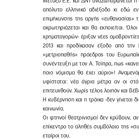
Μεταξύ Ε.Ε. και ΔΝΤ αναζωπυρώνεται η 
απόλυτο ελληνικό αδιέξοδο κι εδώ εν
επιμήκυνσης της αργής «ευθανασίας» τ
ακρωτηριάζεται και θα εκποιείται. Όλ
χρηματαγορών- έριξαν νέες ομοβροντίε
2013 και προδίκασαν έξοδο από την
«μετριοπαθής» πρόεδρος του Ευρωπαϊ
συνέντευξη με τον Α. Τσίπρα, πως «κανε
ποιο νόμισμα θα έχει αύριο»! Αναμενό
υφίσταται: νέα άγρια μέτρα αν οι στ
επιτευχθούν. Χωρίς τέλος λοιπόν και βέβ
Η κυβέρνηση και η τρόικα -δεν γίνεται δ
κοινωνία.
Οι φτηνοί θεατρινισμοί δεν κρύβουν, α
επίκεντρο το αληθές συμβόλαιο της «σ
εταίροι του.