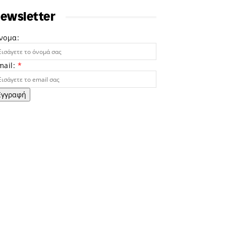
ewsletter
νομα:
mail:
*
Εγγραφή