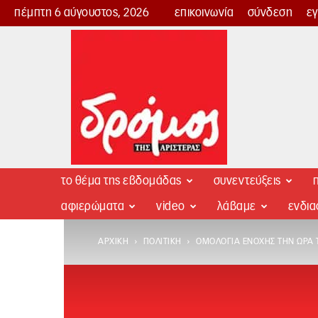
πέμπτη 6 αύγουστος, 2026
επικοινωνία
σύνδεση
ε
Δρόμος
της
Αριστεράς
το θέμα της εβδομάδας
συνεντεύξεις
π
αφιερώματα
video
λάβαμε
ενδι
ΑΡΧΙΚΉ
ΠΟΛΙΤΙΚΉ
ΟΜΟΛΟΓΊΑ ΕΝΟΧΉΣ ΤΗΝ ΏΡΑ 