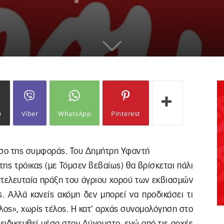
ω
Viber
WhatsApp
Pinterest
ασο της συμφοράς. Του Δημήτρη Υφαντή
ης τρόικας (με Τόμσεν βεβαίως) θα βρίσκεται πάλι
ν τελευταία πράξη του άγριου χορού των εκβιασμών
. Αλλά κανείς ακόμη δεν μπορεί να προδικάσει τι
λος», χωρίς τέλος. Η κατ’ αρχάς συνομολόγηση στο
ξειδικευθεί μέσα στον Αύγουστο, ενώ από τις αρχές