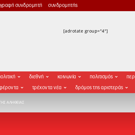
γγραφή συνδρομητή
συνδρομητής
[adrotate group="4"]
ολιτική
διεθνή
κοινωνία
πολιτισμός
περ
αφέροντα
τρέχοντα νέα
δρόμος της αριστεράς
ΤΗΣ ΑΛΉΘΕΙΑΣ