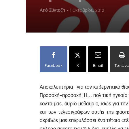
Από
Σύνταξη
-
1 Οκτωβρίου, 2012
Facebook
X
Email
Τυπών
Αποκαλυπτήρια για τον κυβερνητικό θί
Προσοχή–προσοχή: H… πολιτική ηγεσία τ
κοντά μας, αύριο-μεθαύριο, ίσως για τη
και των τελεσιγράφων αυτής της φάσης
ακριβώς μας επιφυλάσσει ένα τέτοιο «τέ
σκληρό πακέτο των 11,5 δισ. έμελλε να ε