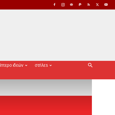
ίπτερο ιδεών
στήλες