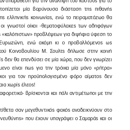
αντιπαράθεση για την ανάληψη του κόστους για το
τοπίζεται μία βαρύνουσα διάσταση της πιθανής
ης ελληνικής κοινωνίας, ενώ το πειραματόζωο θα
οι οι γνωστοί οίκοι -θεματοφύλακες των αδηφάγων
ς «καλόπιστων» προβλέψεων για διψήφια ύφεση το
 Ευρωζώνη, ενώ ακόμη κι ο προβαλλόμενος ως
κού Κοινοβουλίου Μ. Σουλτς δήλωσε στην κοινή
ίς δεν θα επενδύσει σε μία χώρα, που δεν γνωρίζει
μενο είναι πως για την τρόικα μία μόνο «ρήτρα»
όχοι για τον προϋπολογισμένο φόρο αίματος δεν
αια χωρίς έλεος!
ιαφορετικά- βρίσκονται και πάλι αντιμέτωποι με την
ντίθετα σαν μεγεθυντικός φακός αναδεικνύουν στο
υνευθύνης» που έχουν υπογράψει ο Σαμαράς και οι