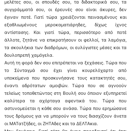
μελέτες σου, οι σπουδές σου, τα διδακτορικά σου, τα
συγγράμματά σου, οι έρευνές σου είναι άκυρες, δεν
έγιναν ποτέ. Γιατί τώρα χρειάζονται πεινασμένους και
εξαθλιωμένους μεροκαματιάρηδες, δίχως ίχνος
αντίστασης. Και γιατί τώρα, περισσότερο από ποτέ
άλλοτε, ζητάνε να επικρατήσουν οι φελλοί, τα λαμόγια,
τα σκουλήκια των διαδρόμων, οι ευλύγιστες μέσες και τα
δουλοπρεπή χαμόγελα.
Αυτή τη φορά δεν σου επιτρέπεται να ξεχάσεις. Τώρα που
το Σύνταγμά σου έχει γίνει κουρελόχαρτο από
υποκείμενα που προσκυνήσανε τους κατακτητές σου,
έναντι αδρότατων αμοιβών. Τώρα που σε αγνοούν
τελείως τοποθετώντας στη Βουλή σου όποιον εξυπηρετεί
καλύτερα τα αχόρταγα αφεντικά του. Τώρα που
αστυνομεύεται η κάθε σου ανάσα. Τώρα που ερημώσανε
τους δρόμους για να μπορούν να τους διασχίζουν άνετα
οι ΜΑΤατζήδες, οι ΖΗΤΑδες και τα ΔΕΛΤΑκια.