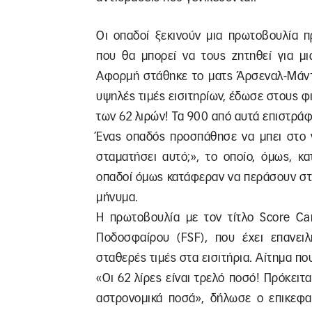
Οι οπαδοί ξεκινούν μια πρωτοβουλία π
που θα μπορεί να τους ζητηθεί για μι
Αφορμή στάθηκε το ματς Άρσεναλ-Μάντσ
υψηλές τιμές εισιτηρίων, έδωσε στους φ
των 62 λιρών! Τα 900 από αυτά επιστράφ
Ένας οπαδός προσπάθησε να μπει στο 
σταματήσει αυτό;», το οποίο, όμως, κ
οπαδοί όμως κατάφεραν να περάσουν στ
μήνυμα.
Η πρωτοβουλία με τον τίτλο Score C
Ποδοσφαίρου (FSF), που έχει επανει
σταθερές τιμές στα εισιτήρια. Αίτημα π
«Οι 62 λίρες είναι τρελό ποσό! Πρόκειτ
αστρονομικά ποσά», δήλωσε ο επικεφα