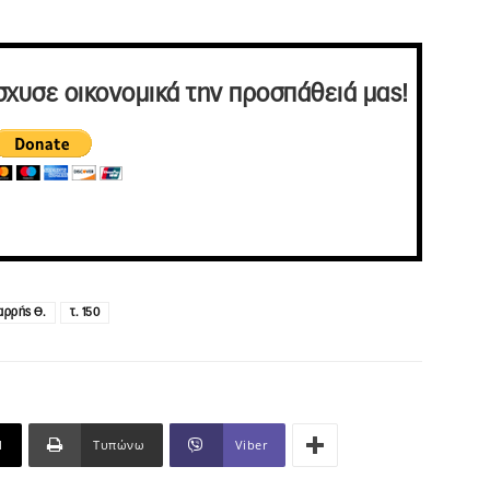
σχυσε οικονομικά την προσπάθειά μας!
αρρής Θ.
τ. 150
l
Τυπώνω
Viber