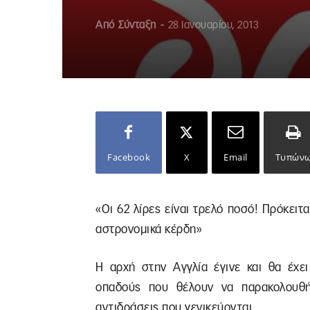
Από
Σύνταξη
-
28 Ιανουαρίου, 2013
Facebook
X
Email
Τυπών
«Οι 62 λίρες είναι τρελό ποσό! Πρόκειτ
αστρονομικά κέρδη»
Η αρχή στην Αγγλία έγινε και θα έχει
οπαδούς που θέλουν να παρακολουθ
αντιδράσεις που γενικεύονται.