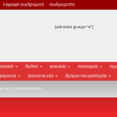
εγγραφή συνδρομητή
συνδρομητής
[adrotate group="4"]
ολιτική
διεθνή
κοινωνία
πολιτισμός
περ
αφέροντα
τρέχοντα νέα
δρόμος της αριστεράς
» ΓΙΑ ΤΑ ΑΚΡΙΒΆ ΕΙΣΙΤΉΡΙΑ!