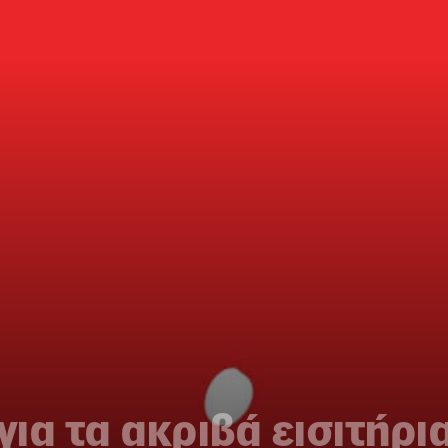
ια τα ακριβά εισιτήρια