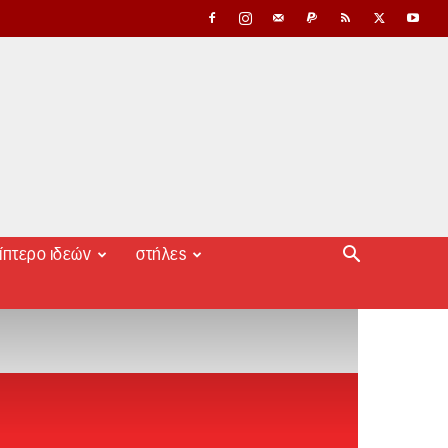
ίπτερο ιδεών
στήλες