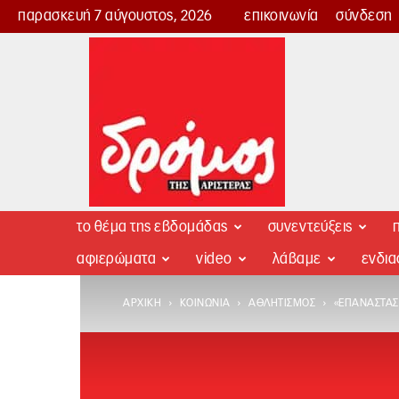
παρασκευή 7 αύγουστος, 2026
επικοινωνία
σύνδεση
Δρόμος
της
Αριστεράς
το θέμα της εβδομάδας
συνεντεύξεις
π
αφιερώματα
video
λάβαμε
ενδι
ΑΡΧΙΚΉ
ΚΟΙΝΩΝΊΑ
ΑΘΛΗΤΙΣΜΌΣ
«ΕΠΑΝΆΣΤΑΣΗ