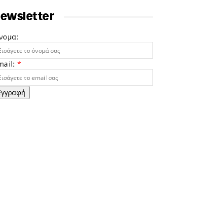
ewsletter
νομα:
mail:
*
Εγγραφή