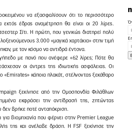
n
ροκειμένου να εξασφαλίσουν ότι το περισσότερο
Ό
α εκτός έδρας αναμέτρηση θα είναι οι 20 λίρες.
εστερ Σίτι. Η πρώτη, που γενικώς διατηρεί πολύ
E
ιλοξενούμενους 3.000 «μαγικά χαρτάκια» στην τιμή
ηκαν, με τον κόσμο να αντιδρά έντονα.
γήπεδο με πανό που ανέφερε «62 λίρες; Πότε θα
ατάσχεσαν οι άντρες της ιδιωτικής ασφάλειας. Οι
ο «Emirates» κάποια πλακάτ, στέλνοντας ξεκάθαρο
ampaign ξεκίνησε από την Ομοσπονδία Φιλάθλων
λημμένα εκφράσει την αντίδρασή της, ζητώντας
ου δεν βρήκε ποτέ ανταπόκριση.
αι για βιομηχανία που φέρνει στην Premier League
λής της και ανέλαβε δράση. Η FSF ξεκίνησε την