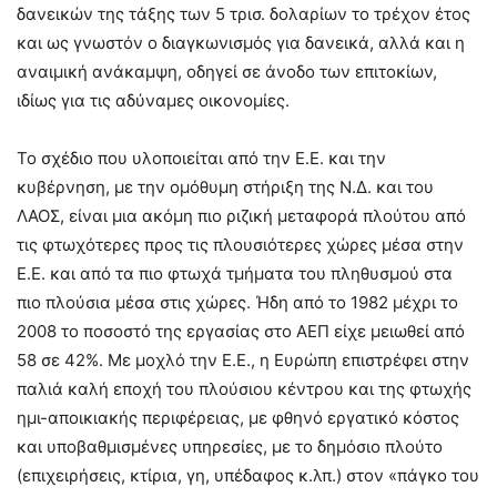
δανεικών της τάξης των 5 τρισ. δολαρίων το τρέχον έτος
και ως γνωστόν ο διαγκωνισμός για δανεικά, αλλά και η
αναιμική ανάκαμψη, οδηγεί σε άνοδο των επιτοκίων,
ιδίως για τις αδύναμες οικονομίες.
Το σχέδιο που υλοποιείται από την Ε.Ε. και την
κυβέρνηση, με την ομόθυμη στήριξη της Ν.Δ. και του
ΛΑΟΣ, είναι μια ακόμη πιο ριζική μεταφορά πλούτου από
τις φτωχότερες προς τις πλουσιότερες χώρες μέσα στην
Ε.Ε. και από τα πιο φτωχά τμήματα του πληθυσμού στα
πιο πλούσια μέσα στις χώρες. Ήδη από το 1982 μέχρι το
2008 το ποσοστό της εργασίας στο ΑΕΠ είχε μειωθεί από
58 σε 42%. Με μοχλό την Ε.Ε., η Ευρώπη επιστρέφει στην
παλιά καλή εποχή του πλούσιου κέντρου και της φτωχής
ημι-αποικιακής περιφέρειας, με φθηνό εργατικό κόστος
και υποβαθμισμένες υπηρεσίες, με το δημόσιο πλούτο
(επιχειρήσεις, κτίρια, γη, υπέδαφος κ.λπ.) στον «πάγκο του