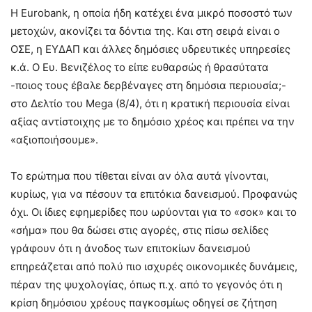
Η Eurobank, η οποία ήδη κατέχει ένα μικρό ποσοστό των
μετοχών, ακονίζει τα δόντια της. Και στη σειρά είναι ο
ΟΣΕ, η ΕΥΔΑΠ και άλλες δημόσιες υδρευτικές υπηρεσίες
κ.ά. Ο Ευ. Βενιζέλος το είπε ευθαρσώς ή θρασύτατα
-ποιος τους έβαλε δερβέναγες στη δημόσια περιουσία;-
στο Δελτίο του Mega (8/4), ότι η κρατική περιουσία είναι
αξίας αντίστοιχης με το δημόσιο χρέος και πρέπει να την
«αξιοποιήσουμε».
Το ερώτημα που τίθεται είναι αν όλα αυτά γίνονται,
κυρίως, για να πέσουν τα επιτόκια δανεισμού. Προφανώς
όχι. Οι ίδιες εφημερίδες που ωρύονται για το «σοκ» και το
«σήμα» που θα δώσει στις αγορές, στις πίσω σελίδες
γράφουν ότι η άνοδος των επιτοκίων δανεισμού
επηρεάζεται από πολύ πιο ισχυρές οικονομικές δυνάμεις,
πέραν της ψυχολογίας, όπως π.χ. από το γεγονός ότι η
κρίση δημόσιου χρέους παγκοσμίως οδηγεί σε ζήτηση