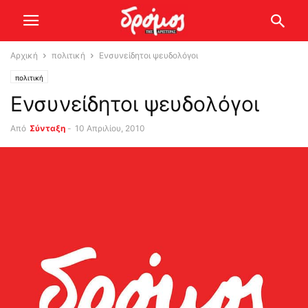
Αρχική
πολιτική
Ενσυνείδητοι ψευδολόγοι
πολιτική
Ενσυνείδητοι ψευδολόγοι
Από
Σύνταξη
-
10 Απριλίου, 2010