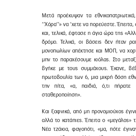
Μετά προέκυψαν τα εθνικοπατριωτικά
‘‘Χόρα’’» να ‘χετε να πορεύεστε. Έπειτα,
και, τελικά, έφτασε η άγια ώρα της «Αλλ
δρόμο. Τελικά, οι βάσεις δεν ήταν ρ
μονοπωλίων απέκτησε και ΜΟΠ, να χορτ
μην το παραχέσουμε κιόλας. Στο μεταξ
βγήκε με τους συμμάχους. Έκανε, βέβ
πρωτοβουλία των 6, μια μικρή δόση εθν
την πίτα, «α, παιδιά, ό,τι πήρατ
σταθεροποίηση».
Και ξαφνικά, από μη προνομιούχος έγινε
αλλά το κατάπιες. Έπειτα ο «μεγάλος» 
Νέα τζάκια, φαγοπότι, «μα, πότε έγιν