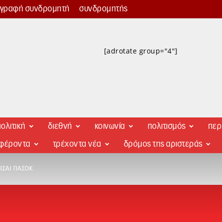
γγραφή συνδρομητή
συνδρομητής
[adrotate group="4"]
ολιτική
διεθνή
κοινωνία
πολιτισμός
περ
αφέροντα
τρέχοντα νέα
δρόμος της αριστεράς
ΕΊΣΑΙ ΠΑΣΟΚ