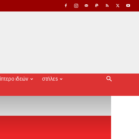
ίπτερο ιδεών
στήλες