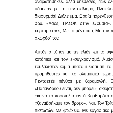
αναρωτήθηκες, αλλά υπέθεσες, πως όλα
πάμπερς με τα πεντοχίλιαρα; Πλακώσα
διασυρμός! Διάλειμμα. Ωραία παρένθεσ
σου. «Λαός, ΠΑΣΟΚ στην εξουσία».
χαρτορίχτρες; Με τα μέντιουμ; Με την 
σχωρέσ’ τον.
Αυτός ο τύπος με τις ελιές και το ύφ
κατάπιες και τον εκσυγχρονισμό. Αμάσ
τουλάχιστον καμιά μπάζα ή είσαι απ’ τα 
προμηθευτές και το ολυμπιακό τερα
Πενταετές πένθος με Καραμανλή. 
«Παπανδρέου είναι, δεν μπορεί», σκέφτηκε
εκείνο το «σοσιαλισμός ή βαρβαρότητα»
«ξαναβρήκαμε τον δρόμο». Ναι. Τον Τρ
πιστωτών. Με φτώχεια. Με εργασιακό μ