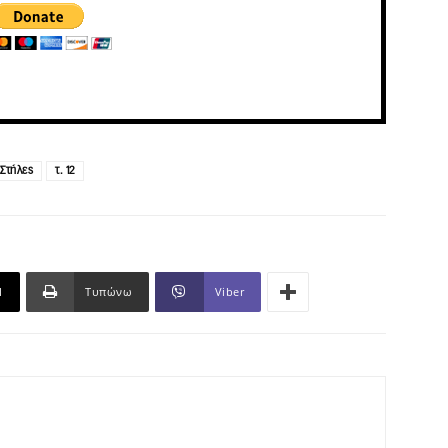
Στήλες
τ. 12
l
Τυπώνω
Viber