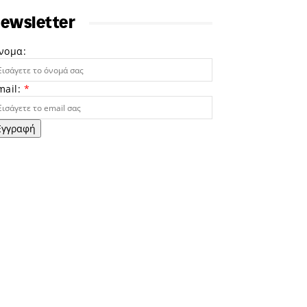
ewsletter
νομα:
mail:
*
Εγγραφή