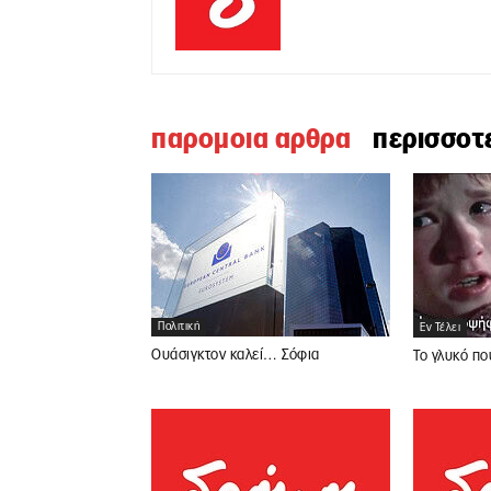
παρομοια αρθρα
περισσοτ
Πολιτική
Εν Τέλει
Ουάσιγκτον καλεί… Σόφια
Το γλυκό πο