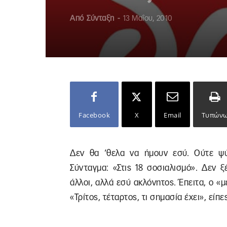
Από
Σύνταξη
-
13 Μαΐου, 2010
Facebook
X
Email
Τυπών
Δεν θα ‘θελα να ήμουν εσύ. Ούτε 
Σύνταγμα: «Στις 18 σοσιαλισμό». Δεν 
άλλοι, αλλά εσύ ακλόνητος. Έπειτα, ο «μ
«Τρίτος, τέταρτος, τι σημασία έχει», είπ