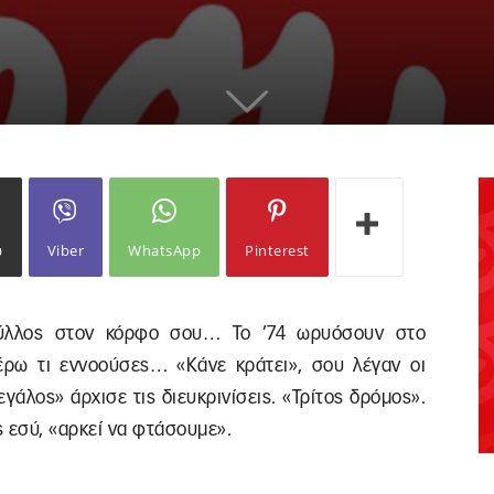
ω
Viber
WhatsApp
Pinterest
ψύλλος στον κόρφο σου… Το ’74 ωρυόσουν στο
ξέρω τι εννοούσες… «Κάνε κράτει», σου λέγαν οι
εγάλος» άρχισε τις διευκρινίσεις. «Τρίτος δρόμος».
ες εσύ, «αρκεί να φτάσουμε».