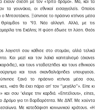
 έχουν σχέση με τον «Τρίτο δρόμο». Μα, και τα
ν τα γουνάκια, οι εθνικοί εισαγγελείς. Οποίος
η ο Μητσοτάκης. Ξύπνησε το πράσινο κτήνος μέσα
 Θρίαμβος το ’93. Νέα αλλαγή. Αλλά, με τις
καμαρίλα της Εκάλης; Η φύση έδωσε τη λύση. Θεός
ος λογιστή σου κάθισε στο στομάχι, αλλά τελικά
ητο. Και μαζί και τον λαϊκό καπιταλισμό (έκανες
κορόιδα;), και τους νταβατζήδες και τους εθνικούς
τούργημα και τους σκανδαλιάρηδες υπουργούς.
Ξύπνησε ξανά το πράσινο κτήνος μέσα σου,
ς, «κάτι θα έχει πάρει απ’ τον ‘‘μεγάλο’’». Είπε κι
 και σου ‘κλεψε την καρδιά. «Επιτέλους», είπες,
ίτο Δρόμο για τη βαρβαρότητα. Με ΔΝΤ. Με χούντα
εσαίωνα. Με κατεδάφιση κοινωνικού κράτους. «Η