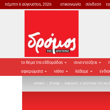
πέμπτη 6 αύγουστος, 2026
επικοινωνία
σύνδεση
ε
Δρόμος
της
Αριστεράς
το θέμα της εβδομάδας
συνεντεύξεις
π
αφιερώματα
video
λάβαμε
ενδι
ΑΡΧΙΚΉ
ΣΤΉΛΕΣ
ΕΝΑΛΛΆΞ: Η ΔΥΣΤΥΧΊΑ ΤΟΎ ΝΑ 