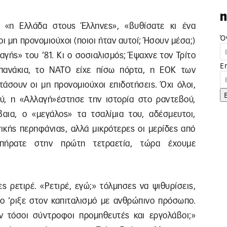
n
, «η Ελλάδα στους Έλληνες», «βυθίσατε κι ένα
Ό
 οι μη προνομιούχοι (ποιοι ήταν αυτοί; Ήσουν μέσα;)
αγής» του ’81. Κι ο σοσιαλισμός; Έψαχνε τον Τρίτο
E
απανάκια, το ΝΑΤΟ είχε πίσω πόρτα, η ΕΟΚ των
άσουν οι μη προνομιούχοι επιδοτήσεις. Όχι όλοι,
ύ, η «Αλλαγή»έστησε την ιστορία στο ραντεβού,
αια, ο «μεγάλος» τα τσαλίμια του, αδέσμευτοι,
ικής περηφάνιας, αλλά μικρότερες οι μερίδες από
ε πήρατε στην πρώτη τετραετία, τώρα έχουμε
ς ρετιρέ. «Ρετιρέ, εγώ;» τόλμησες να ψιθυρίσεις,
το ‘ριξε στον καπιταλισμό με ανθρώπινο πρόσωπο.
αν τόσοι σύντροφοι προμηθευτές και εργολάβοι;»