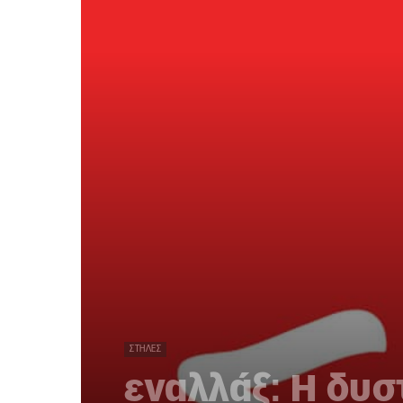
ΣΤΉΛΕΣ
εναλλάξ: Η δυσ