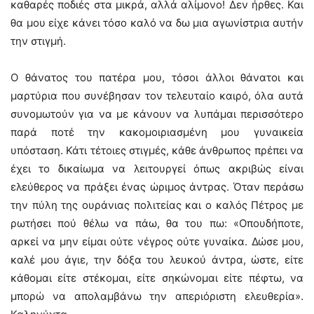
καθαρές ποδιές στα μικρά, αλλά αλίμονο! Δεν ήρθες. Και
θα μου είχε κάνει τόσο καλό να δω μια αγωνίστρια αυτήν
την στιγμή.
Ο θάνατος του πατέρα μου, τόσοι άλλοι θάνατοι και
μαρτύρια που συνέβησαν τον τελευταίο καιρό, όλα αυτά
συνομωτούν για να με κάνουν να λυπάμαι περισσότερο
παρά ποτέ την κακομοιριασμένη μου γυναικεία
υπόσταση. Κάτι τέτοιες στιγμές, κάθε άνθρωπος πρέπει να
έχει το δικαίωμα να λειτουργεί όπως ακριβώς είναι
ελεύθερος να πράξει ένας ώριμος άντρας. Όταν περάσω
την πύλη της ουράνιας πολιτείας και ο καλός Πέτρος με
ρωτήσει πού θέλω να πάω, θα του πω: «Οπουδήποτε,
αρκεί να μην είμαι ούτε νέγρος ούτε γυναίκα. Δώσε μου,
καλέ μου άγιε, την δόξα του λευκού άντρα, ώστε, είτε
κάθομαι είτε στέκομαι, είτε σηκώνομαι είτε πέφτω, να
μπορώ να απολαμβάνω την απεριόριστη ελευθερία».