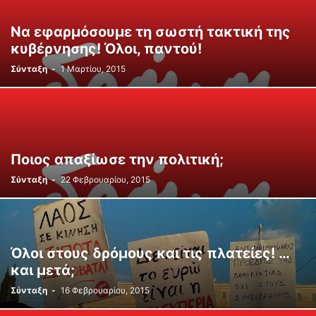
ΧΩΡΊΣ ΑΛΠΟΎΤΖΑ
Να εφαρμόσουμε τη σωστή τακτική της
κυβέρνησης! Όλοι, παντού!
Σύνταξη
-
1 Μαρτίου, 2015
Ποιος απαξίωσε την πολιτική;
Σύνταξη
-
22 Φεβρουαρίου, 2015
Όλοι στους δρόμους και τις πλατείες! …
και μετά;
Σύνταξη
-
16 Φεβρουαρίου, 2015