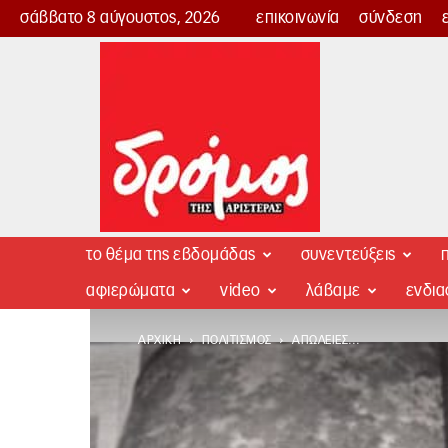
σάββατο 8 αύγουστος, 2026
επικοινωνία
σύνδεση
Δρόμος
της
Αριστεράς
το θέμα της εβδομάδας
συνεντεύξεις
π
αφιερώματα
video
λάβαμε
ενδι
ΑΡΧΙΚΉ
ΠΟΛΙΤΙΣΜΌΣ
ΑΠΏΛΕΙΕΣ…