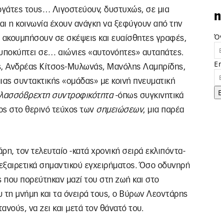
ργάτες τους… Λιγοστεύουν, δυστυχώς, σε μια
n
και η κοινωνία έχουν ανάγκη να ξεφύγουν από την
Ό
α ακουμπήσουν σε σκέψεις και ευαίσθητες γραφές,
 υποκύπτει σε… αιώνιες «αυτονόητες» αυταπάτες.
E
, Ανδρέας Κίτσος-Μυλωνάς, Mανόλης Λαμπρίδης,
ας συντακτικής «ομάδας» με κοινή πνευματική
λασσόβρεχτη συντροφικότητα
-όπως συγκινητικά
ος στο θερινό τεύχος των
σημειώσεων
, μια παρέα
η, τον τελευταίο -κατά χρονική σειρά εκλιπόντα-
εξαιρετικά σημαντικού εγχειρήματος. Όσο οδυνηρή
υς που πορεύτηκαν μαζί του στη ζωή και στο
υ τη μνήμη και τα όνειρά τους, ο Βύρων Λεοντάρης
ανούς, να ζει και μετά τον θάνατό του.