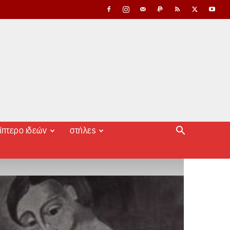
ίπτερο ιδεών
στήλες