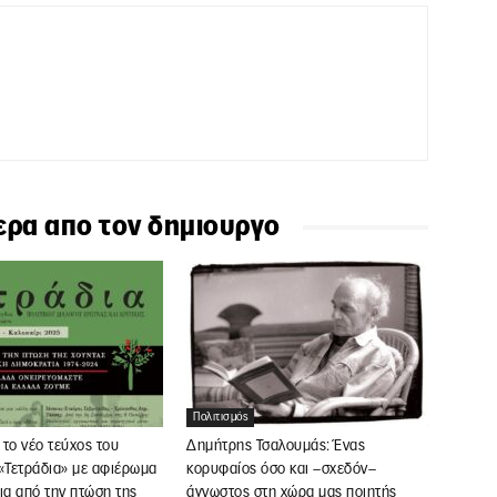
ερα απο τον δημιουργο
Πολιτισμός
το νέο τεύχος του
Δημήτρης Τσαλουμάς: Ένας
«Τετράδια» με αφιέρωμα
κορυφαίος όσο και –σχεδόν–
ια από την πτώση της
άγνωστος στη χώρα μας ποιητής