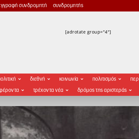
εγγραφή συνδρομητή
συνδρομητής
[adrotate group="4"]
ολιτική
διεθνή
κοινωνία
πολιτισμός
περ
αφέροντα
τρέχοντα νέα
δρόμος της αριστεράς