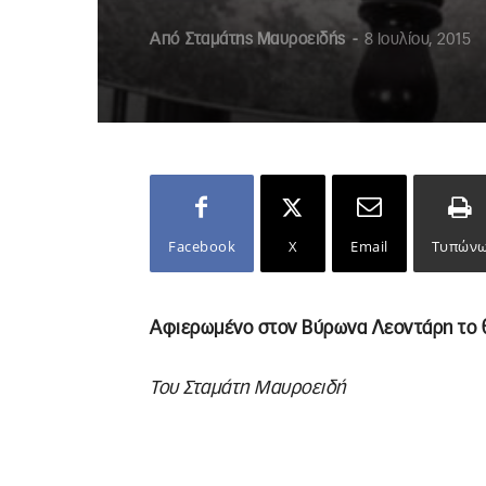
Από
Σταμάτης Μαυροειδής
-
8 Ιουλίου, 2015
Facebook
X
Email
Τυπών
Αφιερωμένο στον Βύρωνα Λεοντάρη το 
Του Σταμάτη Μαυροειδή