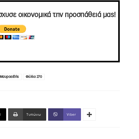
σχυσε οικονομικά την προσπάθειά μας!
 Μαυροειδής
Φύλλο 270
l
Τυπώνω
Viber