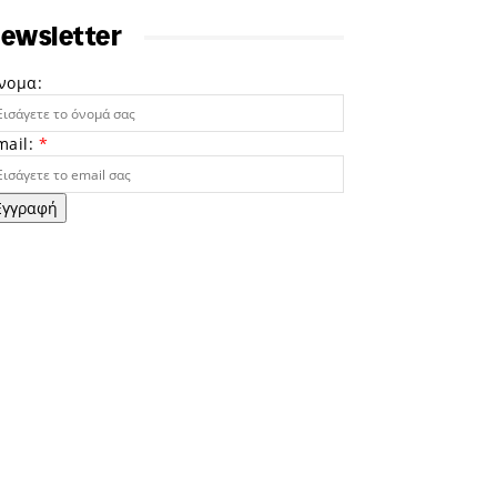
ewsletter
νομα:
mail:
*
Εγγραφή