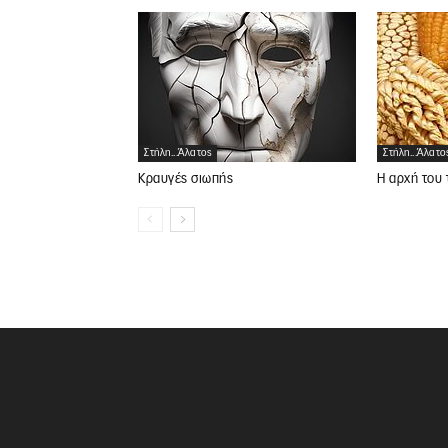
Στήλη...άλατος
Στήλη...άλατο
Κραυγές σιωπής
Η αρχή του 