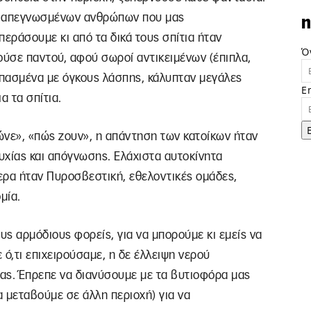
ων απεγνωσμένων ανθρώπων που μας
n
περάσουμε κι από τα δικά τους σπίτια ήταν
Ό
ούσε παντού, αφού σωροί αντικειμένων (έπιπλα,
πασμένα με όγκους λάσπης, κάλυπταν μεγάλες
E
α τα σπίτια.
ρώνε», «πώς ζουν», η απάντηση των κατοίκων ήταν
υχίας και απόγνωσης. Ελάχιστα αυτοκίνητα
ερα ήταν Πυροσβεστική, εθελοντικές ομάδες,
μία.
ς αρμόδιους φορείς, για να μπορούμε κι εμείς να
 ό,τι επιχειρούσαμε, η δε έλλειψη νερού
ας. Έπρεπε να διανύσουμε με τα βυτιοφόρα μας
 μεταβούμε σε άλλη περιοχή) για να