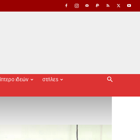
ίπτερο ιδεών
στήλες