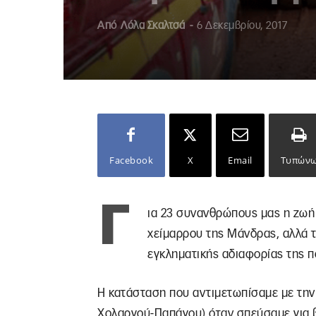
Από
Λόλα Σκαλτσά
-
6 Δεκεμβρίου, 2017
Facebook
X
Email
Τυπών
Γ
ια 23 συνανθρώπους μας η ζωή
χείμαρρου της Μάνδρας, αλλά τ
εγκληματικής αδιαφορίας της πο
Η κατάσταση που αντιμετωπίσαμε με τη
Χολαργού-Παπάγου) όταν σπεύσαμε για β