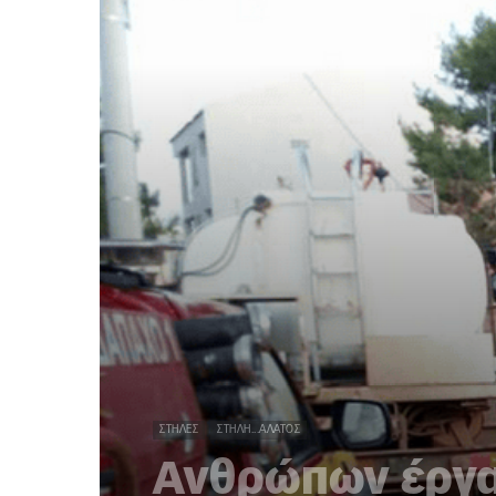
ΣΤΉΛΕΣ
ΣΤΉΛΗ...ΆΛΑΤΟΣ
Ανθρώπων έργ