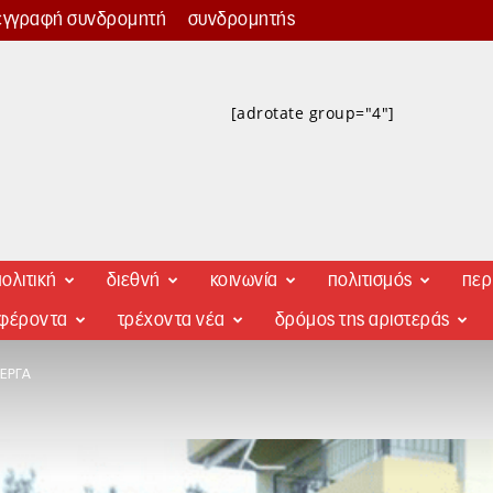
εγγραφή συνδρομητή
συνδρομητής
[adrotate group="4"]
ολιτική
διεθνή
κοινωνία
πολιτισμός
περ
αφέροντα
τρέχοντα νέα
δρόμος της αριστεράς
ΈΡΓΑ