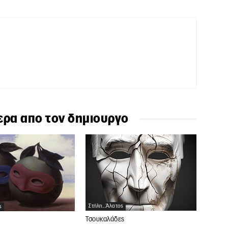
ερα απο τον δημιουργο
Στήλη...άλατος
ς
Τσουκαλάδες