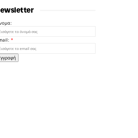
ewsletter
νομα:
mail:
*
Εγγραφή