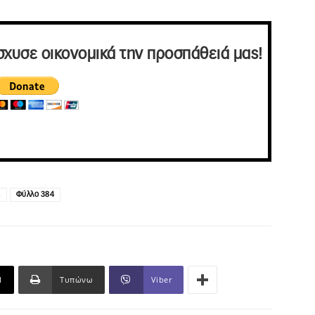
σχυσε οικονομικά την προσπάθειά μας!
ς
Φύλλο 384
l
Τυπώνω
Viber