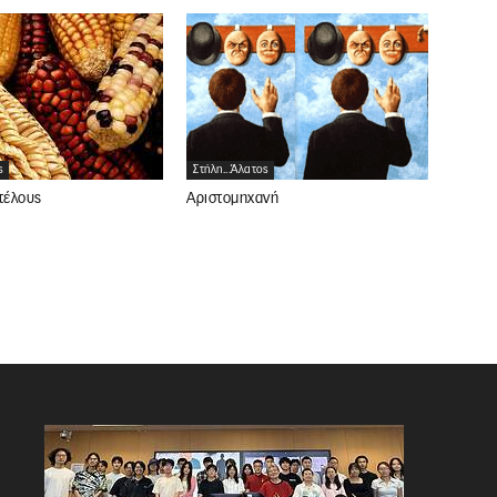
ς
Στήλη...άλατος
τέλους
Αριστομηχανή