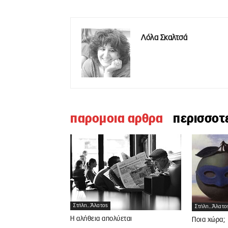
Λόλα Σκαλτσά
παρομοια αρθρα
περισσοτ
Στήλη...άλατος
Στήλη...άλατο
Η αλήθεια απολύεται
Ποια χώρα;