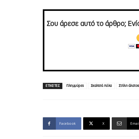
Σου άρεσε αυτό το άρθρο; Ενί
ΕΤΙΚΕΤΕΣ
Πλημμύρες
Σκαλτσά Λόλα
Στήλη άλατο
Facebook
X
Emai