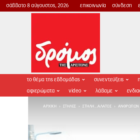
σάββατο 8 αύγουστος, 2026
επικοινωνία
σύνδεση
Δρόμος
της
Αριστεράς
το θέμα της εβδομάδας
συνεντεύξεις
π
αφιερώματα
video
λάβαμε
ενδι
ΑΡΧΙΚΉ
ΣΤΉΛΕΣ
ΣΤΉΛΗ...ΆΛΑΤΟΣ
ΑΝΘΡΏΠΩΝ 