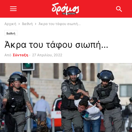
Αρχική
διεθνή
Άκρα του τάφου σιωπή…
διεθνή
Άκρα του τάφου σιωπή…
Από
Σύνταξη
-
27 Απριλίου, 2022