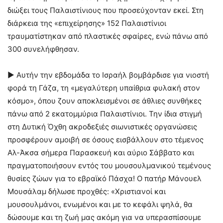
διώξει τους Παλαιστίνιους που προσεύχονταν εκεί. Στη
διάρκεια της «επιχείρησης» 152 Παλαιστίνιοι
τραυματίστηκαν από πλαστικές σφαίρες, ενώ πάνω από
300 συνελήφθησαν.
► Αυτήν την εβδομάδα το Ισραήλ βομβάρδισε για νιοστή
φορά τη Γάζα, τη «μεγαλύτερη υπαίθρια φυλακή στον
κόσμο», όπου ζουν αποκλεισμένοι σε άθλιες συνθήκες
πάνω από 2 εκατομμύρια Παλαιστίνιοι. Την ίδια στιγμή
στη Δυτική Όχθη ακροδεξιές σιωνιστικές οργανώσεις
προσφέρουν αμοιβή σε όσους εισβάλλουν στο τέμενος
Αλ-Άκσα σήμερα Παρασκευή και αύριο Σάββατο και
πραγματοποιήσουν εντός του μουσουλμανικού τεμένους
θυσίες ζώων για το εβραϊκό Πάσχα! Ο πατήρ Μάνουελ
Μουσάλαμ δήλωσε προχθές: «Χριστιανοί και
μουσουλμάνοι, ενωμένοι και με το κεφάλι ψηλά, θα
δώσουμε και τη ζωή μας ακόμη για να υπερασπίσουμε