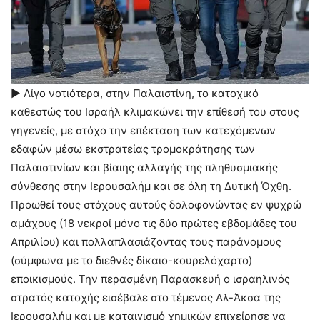
► Λίγο νοτιότερα, στην Παλαιστίνη, το κατοχικό
καθεστώς του Ισραήλ κλιμακώνει την επίθεσή του στους
γηγενείς, με στόχο την επέκταση των κατεχόμενων
εδαφών μέσω εκστρατείας τρομοκράτησης των
Παλαιστινίων και βίαιης αλλαγής της πληθυσμιακής
σύνθεσης στην Ιερουσαλήμ και σε όλη τη Δυτική Όχθη.
Προωθεί τους στόχους αυτούς δολοφονώντας εν ψυχρώ
αμάχους (18 νεκροί μόνο τις δύο πρώτες εβδομάδες του
Απριλίου) και πολλαπλασιάζοντας τους παράνομους
(σύμφωνα με το διεθνές δίκαιο-κουρελόχαρτο)
εποικισμούς. Την περασμένη Παρασκευή ο ισραηλινός
στρατός κατοχής εισέβαλε στο τέμενος Αλ-Άκσα της
Ιερουσαλήμ και με καταιγισμό χημικών επιχείρησε να