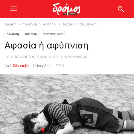
Αρχική
πολιτική
editorial
Αφασία ή αφύπνιση
πολιτική
editorial
προτεινόμενα
Αφασία ή αφύπνιση
Το editorial του Δρόμου που κυκλοφορεί
Από
Σύνταξη
-
1 Νοεμβρίου, 2019