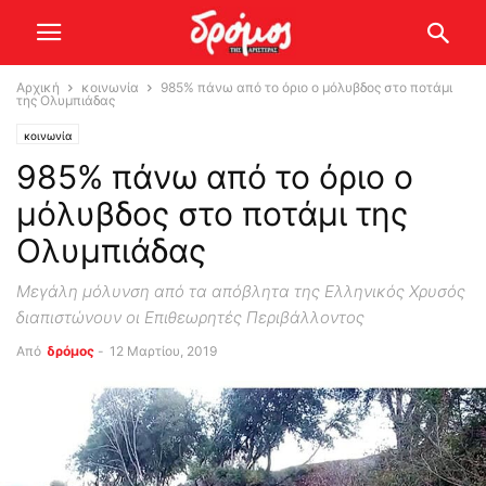
Αρχική
κοινωνία
985% πάνω από το όριο ο μόλυβδος στο ποτάμι
της Ολυμπιάδας
κοινωνία
985% πάνω από το όριο ο
μόλυβδος στο ποτάμι της
Ολυμπιάδας
Μεγάλη μόλυνση από τα απόβλητα της Ελληνικός Χρυσός
διαπιστώνουν οι Επιθεωρητές Περιβάλλοντος
Από
δρόμος
-
12 Μαρτίου, 2019