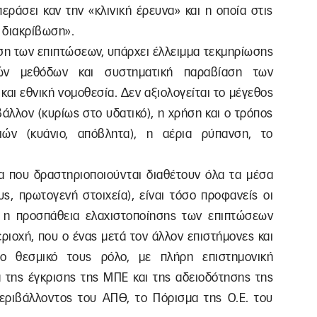
εράσει καν την «κλινική έρευνα» και η οποία στις
ή διακρίβωση».
ίηση των επιπτώσεων, υπάρχει έλλειμμα τεκμηρίωσης
κών μεθόδων και συστηματική παραβίαση των
και εθνική νομοθεσία. Δεν αξιολογείται το μέγεθος
λλον (κυρίως στο υδατικό), η χρήση και ο τρόπος
σιών (κυάνιο, απόβλητα), η αέρια ρύπανση, το
τα που δραστηριοποιούνται διαθέτουν όλα τα μέσα
υς, πρωτογενή στοιχεία), είναι τόσο προφανείς οι
α, η προσπάθεια ελαχιστοποίησης των επιπτώσεων
εριοχή, που ο ένας μετά τον άλλον επιστήμονες και
 το θεσμικό τους ρόλο, με πλήρη επιστημονική
ά της έγκρισης της ΜΠΕ και της αδειοδότησης της
εριβάλλοντος του ΑΠΘ, το Πόρισμα της Ο.Ε. του