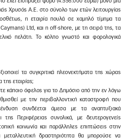
σιο έχει εισπράξει φόρο (4.556.000 ευρώ) μόνο μια
ικός Χρυσός Α.Ε. στο σύνολο των ετών λειτουργίας
ροσθέτως, η εταιρία πουλά σε χαμηλό τίμημα τα
aymans) Ltd, και η off-shore, με τη σειρά της, τα
ελικό πελάτη. Το κόλπο γνωστό και φορολογικά
ξιοποιεί τα συγκριτικά πλεονεκτήματα της χώρας
α της εταιρίας;
πτε κάποιο όφελος για το Δημόσιο από την εν λόγω
αθμισθεί με την περιβαλλοντική καταστροφή που
επένδυση συνδέεται άμεσα με τα αναπτυξιακά
ι της Περιφέρειας συνολικά, με δευτερογενείς
οπική κοινωνία και παράλληλες επιπτώσεις στην
α μεταλλευτική δραστηριότητα θα μπορούσε να