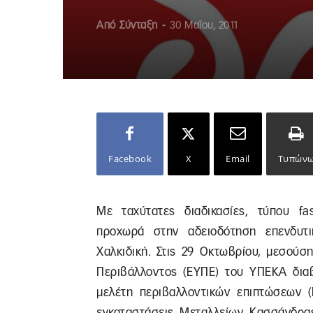
Από
Σύνταξη
-
30 Μαΐου, 2011
Facebook
X
Email
Τυπών
Με ταχύτατες διαδικασίες, τύπου fa
προχωρά στην αδειοδότηση επενδυτι
Χαλκιδική. Στις 29 Οκτωβρίου, μεσούσ
Περιβάλλοντος (ΕΥΠΕ) του ΥΠΕΚΑ διαβ
μελέτη περιβαλλοντικών επιπτώσεων (
εγκαταστάσεις Μεταλλείων Κασσάνδρας