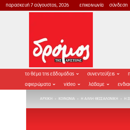
παρασκευή 7 αύγουστος, 2026
επικοινωνία
σύνδεση
Δρόμος
της
Αριστεράς
το θέμα της εβδομάδας
συνεντεύξεις
π
αφιερώματα
video
λάβαμε
ενδι
ΑΡΧΙΚΉ
ΚΟΙΝΩΝΊΑ
Η ΆΛΛΗ ΘΕΣΣΑΛΟΝΊΚΗ
Η Σ