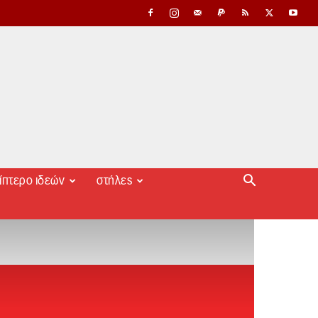
ίπτερο ιδεών
στήλες