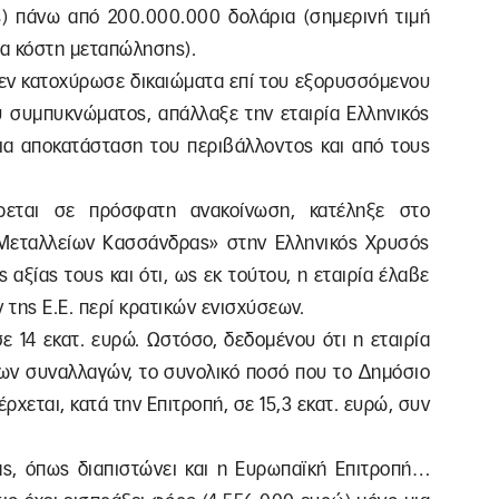
ς) πάνω από 200.000.000 δολάρια (σημερινή τιμή
ια κόστη μεταπώλησης).
 δεν κατοχύρωσε δικαιώματα επί του εξορυσσόμενου
υ συμπυκνώματος, απάλλαξε την εταιρία Ελληνικός
ια αποκατάσταση του περιβάλλοντος και από τους
ρεται σε πρόσφατη ανακοίνωση, κατέληξε στο
Μεταλλείων Κασσάνδρας» στην Ελληνικός Χρυσός
αξίας τους και ότι, ως εκ τούτου, η εταιρία έλαβε
της E.E. περί κρατικών ενισχύσεων.
ε 14 εκατ. ευρώ. Ωστόσο, δεδομένου ότι η εταιρία
των συναλλαγών, το συνολικό ποσό που το Δημόσιο
ρχεται, κατά την Επιτροπή, σε 15,3 εκατ. ευρώ, συν
ς, όπως διαπιστώνει και η Ευρωπαϊκή Επιτροπή…