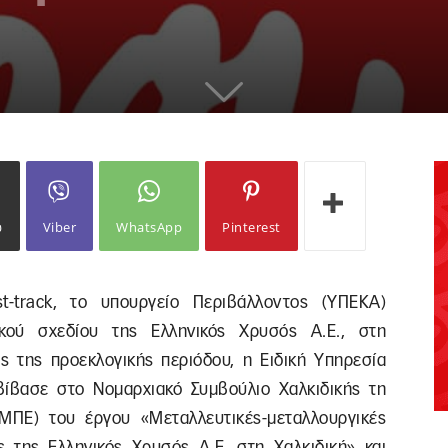
ω
Viber
WhatsApp
Pinterest
st-track, το υπουργείο Περιβάλλοντος (ΥΠΕΚΑ)
κού σχεδίου της Ελληνικός Χρυσός Α.Ε., στη
ης της προεκλογικής περιόδου, η Ειδική Υπηρεσία
ίβασε στο Νομαρχιακό Συμβούλιο Χαλκιδικής τη
ΜΠΕ) του έργου «Μεταλλευτικές-μεταλλουργικές
 της Ελληνικός Χρυσός Α.Ε. στη Χαλκιδική» και