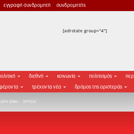
εγγραφή συνδρομητή
συνδρομητής
[adrotate group="4"]
ολιτική
διεθνή
κοινωνία
πολιτισμός
περ
αφέροντα
τρέχοντα νέα
δρόμος της αριστεράς
ΙΩΠΉ ΕΊΝΑΙ… ΧΡΥΣΌΣ