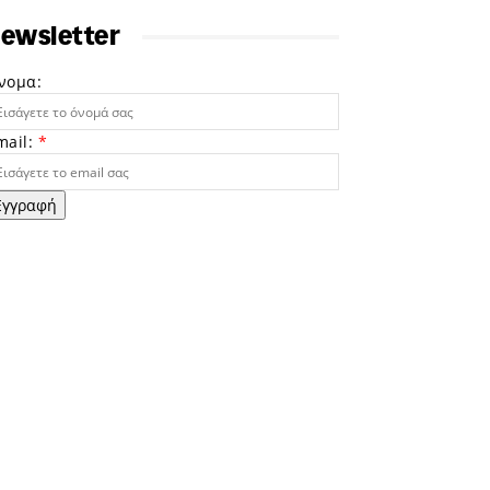
ewsletter
νομα:
mail:
*
Εγγραφή