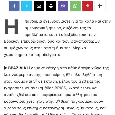
Η
πανδημία έχει θρονιαστεί για τα καλά και στην
αμερικανική ήπειρο, αυξάνοντας τα
προβλήματα και τα αδιέξοδα τόσο των
Βόρειων επικυρίαρχων όσο και των φανατικότερων
συμμάχων τους στο νότιο τμήμα της. Μερικά
χαρακτηριστικά παραδείγματα:
► ΒΡΑΖΙΛΙΑ
Η σημαντικότερη από κάθε άποψη χώρα της
η
λατινοαμερικάνικης υποηπείρου, 6
πολυπληθέστερη
η
στον κόσμο και 5
σε έκταση, μέλος του G20 και της
(χαροπαλεύουσας) ομάδας BRICS, «κατάφερε» να
αναδειχθεί και σε περιφερειακή πρωταθλήτρια του
η
κορωνοϊού: χθες ήταν στην 3
θέση παγκοσμίως όσον
αφορά τους επίσημα καταγεγραμμένους θανάτους, και
η
σήμερα θα έχει ήδη ανέλθει στη 2
…
Το «κατόρθωμα»