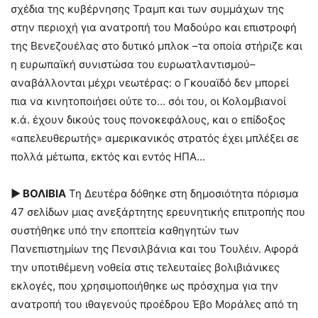
σχέδια της κυβέρνησης Τραμπ και των συμμάχων της
στην περιοχή για ανατροπή του Μαδούρο και επιστροφή
της Βενεζουέλας στο δυτικό μπλοκ –τα οποία στήριζε και
η ευρωπαϊκή συνιστώσα του ευρωατλαντισμού–
αναβάλλονται μέχρι νεωτέρας: ο Γκουαϊδό δεν μπορεί
πια να κινητοποιήσει ούτε το… σόι του, οι Κολομβιανοί
κ.ά. έχουν δικούς τους πονοκεφάλους, και ο επίδοξος
«απελευθερωτής» αμερικανικός στρατός έχει μπλέξει σε
πολλά μέτωπα, εκτός και εντός ΗΠΑ…
► ΒΟΛΙΒΙΑ
Τη Δευτέρα δόθηκε στη δημοσιότητα πόρισμα
47 σελίδων μιας ανεξάρτητης ερευνητικής επιτροπής που
συστήθηκε υπό την εποπτεία καθηγητών των
Πανεπιστημίων της Πενσιλβάνια και του Τουλέιν. Αφορά
την υποτιθέμενη νοθεία στις τελευταίες βολιβιάνικες
εκλογές, που χρησιμοποιήθηκε ως πρόσχημα για την
ανατροπή του ιθαγενούς προέδρου Έβο Μοράλες από τη