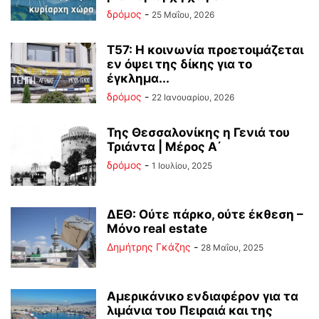
δρόμος
-
25 Μαΐου, 2026
Τ57: Η κοινωνία προετοιμάζεται
εν όψει της δίκης για το
έγκλημα...
δρόμος
-
22 Ιανουαρίου, 2026
Της Θεσσαλονίκης η Γενιά του
Τριάντα | Μέρος Α΄
δρόμος
-
1 Ιουλίου, 2025
ΔΕΘ: Ούτε πάρκο, ούτε έκθεση –
Μόνο real estate
Δημήτρης Γκάζης
-
28 Μαΐου, 2025
Αμερικάνικο ενδιαφέρον για τα
λιμάνια του Πειραιά και της