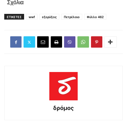
Σχόλια
ΕΤΙΚΕΤΕΣ
wwf
εξορύξεις
Πετρέλαιο
Φύλλο 462
δρόμος