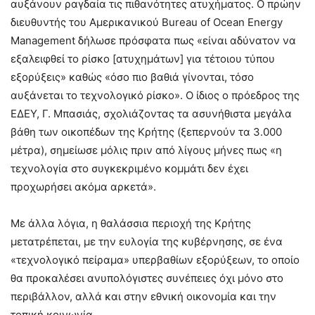
αυξάνουν ραγδαία τις πιθανότητες ατυχήματος. Ο πρώην
διευθυντής του Αμερικανικού Bureau of Ocean Energy
Management δήλωσε πρόσφατα πως «είναι αδύνατον να
εξαλειφθεί το ρίσκο [ατυχημάτων] για τέτοιου τύπου
εξορύξεις» καθώς «όσο πιο βαθιά γίνονται, τόσο
αυξάνεται το τεχνολογικό ρίσκο». Ο ίδιος ο πρόεδρος της
ΕΔΕΥ, Γ. Μπασιάς, σχολιάζοντας τα ασυνήθιστα μεγάλα
βάθη των οικοπέδων της Κρήτης (ξεπερνούν τα 3.000
μέτρα), σηµείωσε μόλις πριν από λίγους μήνες πως «η
τεχνολογία στο συγκεκριμένο κομμάτι δεν έχει
προχωρήσει ακόμα αρκετά».
Με άλλα λόγια, η θαλάσσια περιοχή της Κρήτης
μετατρέπεται, με την ευλογία της κυβέρνησης, σε ένα
«τεχνολογικό πείραμα» υπερβαθίων εξορύξεων, το οποίο
θα προκαλέσει ανυπολόγιστες συνέπειες όχι μόνο στο
περιβάλλον, αλλά και στην εθνική οικονομία και την
τοπική κοινωνία.