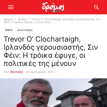
Αρχική
διεθνή
Trevor Ο’ Clochartaigh, Ιρλανδός γερουσιαστής, Σιν
Φέιν: Η τρόικα έφυγε, οι πολιτικές...
διεθνή
συνεντεύξεις
Trevor Ο’ Clochartaigh,
Ιρλανδός γερουσιαστής, Σιν
Φέιν: Η τρόικα έφυγε, οι
πολιτικές της μένουν
Από
Σύνταξη
-
29 Δεκεμβρίου, 2014