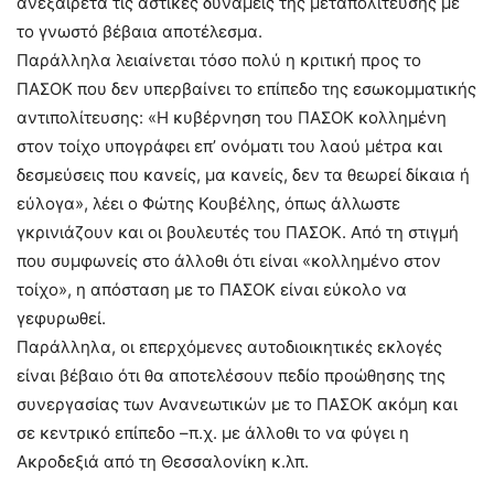
ανεξαίρετα τις αστικές δυνάμεις της μεταπολίτευσης με
το γνωστό βέβαια αποτέλεσμα.
Παράλληλα λειαίνεται τόσο πολύ η κριτική προς το
ΠΑΣΟΚ που δεν υπερβαίνει το επίπεδο της εσωκομματικής
αντιπολίτευσης: «Η κυβέρνηση του ΠΑΣΟΚ κολλημένη
στον τοίχο υπογράφει επ’ ονόματι του λαού μέτρα και
δεσμεύσεις που κανείς, μα κανείς, δεν τα θεωρεί δίκαια ή
εύλογα», λέει ο Φώτης Κουβέλης, όπως άλλωστε
γκρινιάζουν και οι βουλευτές του ΠΑΣΟΚ. Από τη στιγμή
που συμφωνείς στο άλλοθι ότι είναι «κολλημένο στον
τοίχο», η απόσταση με το ΠΑΣΟΚ είναι εύκολο να
γεφυρωθεί.
Παράλληλα, οι επερχόμενες αυτοδιοικητικές εκλογές
είναι βέβαιο ότι θα αποτελέσουν πεδίο προώθησης της
συνεργασίας των Ανανεωτικών με το ΠΑΣΟΚ ακόμη και
σε κεντρικό επίπεδο –π.χ. με άλλοθι το να φύγει η
Ακροδεξιά από τη Θεσσαλονίκη κ.λπ.