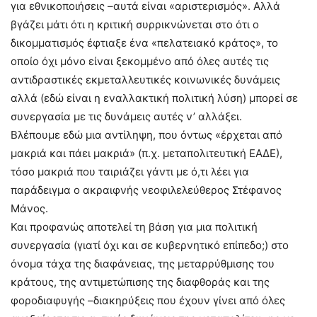
για εθνικοποιήσεις –αυτά είναι «αριστερισμός». Αλλά
βγάζει μάτι ότι η κριτική συρρικνώνεται στο ότι ο
δικομματισμός έφτιαξε ένα «πελατειακό κράτος», το
οποίο όχι μόνο είναι ξεκομμένο από όλες αυτές τις
αντιδραστικές εκμεταλλευτικές κοινωνικές δυνάμεις
αλλά (εδώ είναι η εναλλακτική πολιτική λύση) μπορεί σε
συνεργασία με τις δυνάμεις αυτές ν’ αλλάξει.
Βλέπουμε εδώ μια αντίληψη, που όντως «έρχεται από
μακριά και πάει μακριά» (π.χ. μεταπολιτευτική ΕΑΔΕ),
τόσο μακριά που ταιριάζει γάντι με ό,τι λέει για
παράδειγμα ο ακραιφνής νεοφιλελεύθερος Στέφανος
Μάνος.
Και προφανώς αποτελεί τη βάση για μια πολιτική
συνεργασία (γιατί όχι και σε κυβερνητικό επίπεδο;) στο
όνομα τάχα της διαφάνειας, της μεταρρύθμισης του
κράτους, της αντιμετώπισης της διαφθοράς και της
φοροδιαφυγής –διακηρύξεις που έχουν γίνει από όλες