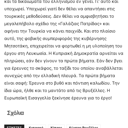
και τα δικαιώματα του ελληνισμού εν γένει. Γι’ αυτό και
υποχωρεί. Υποχωρεί γιατί δεν θέλει να απαντήσει στις
τουρκικές μεθοδεύσεις. Δεν θέλει να αμφισβητήσει το
μεγαλεπήβολο σχέδιο της «Γαλάζιας Πατρίδας» και
αφήνει την Τουρκία να κάνει παιχνίδι. Και στο πλαίσιο
αυτό, της φοβικής συμπεριφοράς της κυβέρνησης
Μητσοτάκη, επιχειρείται να φορτωθεί η μη υλοποίηση του
έργου στη Λευκωσία. Η Κυπριακή Δημοκρατία αρνείται να
πληρώσει, εάν δεν γίνουν τα πρώτα βήματα. Εάν δεν βγει
για έρευνες το σκάφος, το ταξίδι του οποίου αναβάλλεται
συνεχώς από την ελλαδική πλευρά. Τα πρώτα βήματα
είναι σαφή: Έρευνα στο βυθό και πόντιση καλωδίου. Την
ίδια ώρα, ήλθε και το μαντάτο από τις Βρυξέλλες. Η
Ευρωπαϊκή Εισαγγελία ξεκίνησε έρευνα για το έργο!
Σχόλια
ΕΤΙΚΕΤΕΣ
Κυπριακό
Κύπρος
Κώστας Βενιζέλος