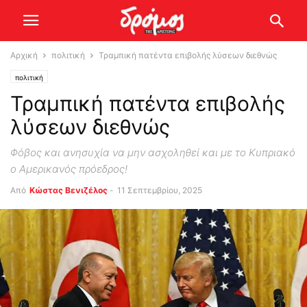
Αρχική
πολιτική
Τραμπική πατέντα επιβολής λύσεων διεθνώς
πολιτική
Τραμπική πατέντα επιβολής
λύσεων διεθνώς
Φόβος και ανησυχία να μην ασχοληθεί και με το Κυπριακό
ο Αμερικανός πρόεδρος!
Από
Κώστας Βενιζέλος
-
11 Σεπτεμβρίου, 2025