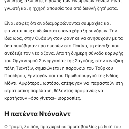
γνωστός, άλλωστε, ο ρόλος των Ηνωμένων Εθνών. Είναι
γνωστή και η ηχηρή απουσία του από διεθνή ζητήματα.
Είναι σαφές ότι αναδιαμορφώνονται συμμαχίες και
φαίνεται πως επιδιώκεται επαναχάραξη συνόρων. Την
ίδια ώρα, στην Ουάσινγκτον φάνηκε να ανησυχούν με τα
όσα συνέβησαν προ ημερών στο Πεκίνο, τη σύναξη που
ανέδειξε τον νέο άξονα. Από τη διήμερη σύνοδο κορυφής
του Οργανισμού Συνεργασίας της Σαγκάης, στην κινεζική
πόλη Τιαντζίν, σημειώνεται η παρουσία του Τούρκου
Προέδρου, Ερντογάν και του Πρωθυπουργού της Ινδίας,
Μόντι. Αμφότεροι, ωστόσο, απέφυγαν να παραστούν στη
στρατιωτική παρέλαση, θέλοντας προφανώς να
κρατήσουν –όσο γίνεται– ισορροπίες.
Η πατέντα Ντόναλντ
Ο Τραμπ, λοιπόν, προχωρεί σε πρωτοβουλίες με δική του