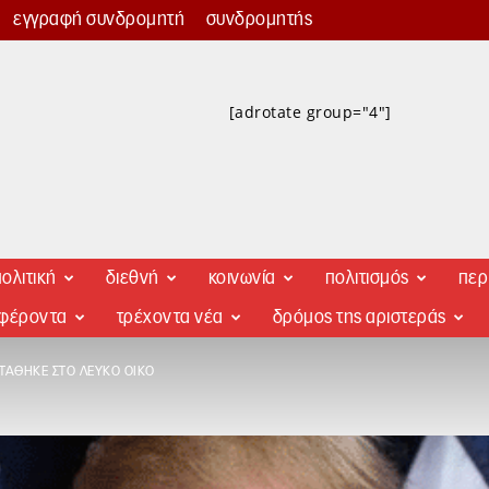
εγγραφή συνδρομητή
συνδρομητής
[adrotate group="4"]
ολιτική
διεθνή
κοινωνία
πολιτισμός
περ
αφέροντα
τρέχοντα νέα
δρόμος της αριστεράς
ΤΆΘΗΚΕ ΣΤΟ ΛΕΥΚΌ ΟΊΚΟ