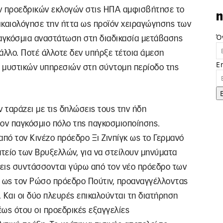
ων προεδρικών εκλογών στις ΗΠΑ αμφισβήτησε το
n
ικαιολόγησε την ήττα ως προϊόν χειραγώγησης των
Ό
παγκόσμια αναστάτωση στη διαδικασία μετάβασης
άλλο. Ποτέ άλλοτε δεν υπήρξε τέτοια άμεση
E
 μυστικών υπηρεσιών στη σύντομη περίοδο της
 ταράζει με τις δηλώσεις τους την ήδη
ον παγκόσμιο πόλο της παγκοσμιοποίησης.
από τον Κινέζο πρόεδρο Ξι Ζινπίγκ ως το Γερμανό
ατείο των Βρυξελλών, για να στείλουν μηνύματα
εις συντάσσονται γύρω από τον νέο πρόεδρο των
 ως τον Ρώσο πρόεδρο Πούτιν, προαναγγέλλοντας
 Και οι δύο πλευρές επικαλούνται τη διατήρηση
ως ότου οι προεδρικές εξαγγελίες