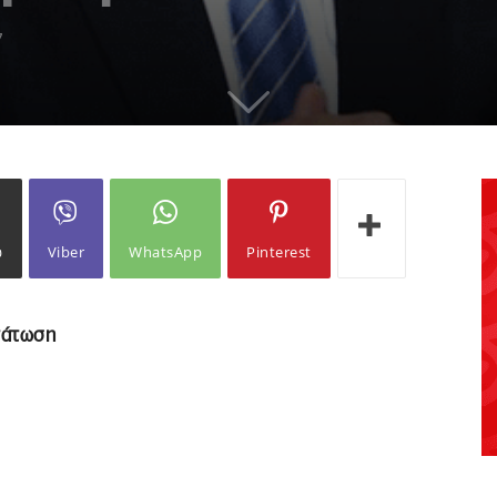
7
ω
Viber
WhatsApp
Pinterest
τάτωση