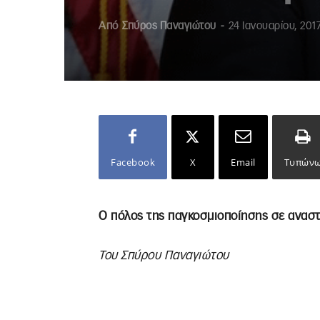
Από
Σπύρος Παναγιώτου
-
24 Ιανουαρίου, 201
Facebook
X
Email
Τυπών
Ο πόλος της παγκοσμιοποίησης σε ανασ
Του Σπύρου Παναγιώτου