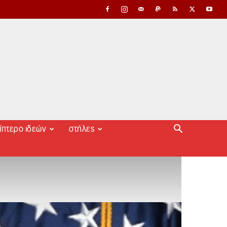
ίπτερο ιδεών
στήλες