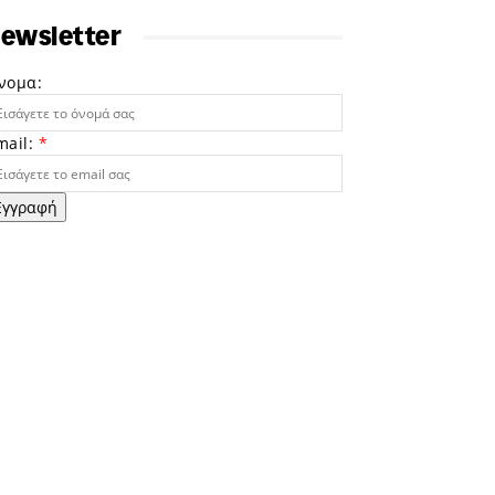
ewsletter
νομα:
mail:
*
Εγγραφή