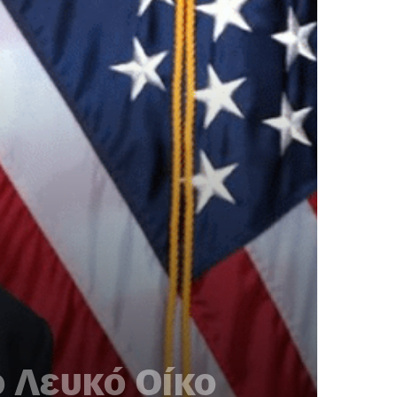
 Λευκό Οίκο