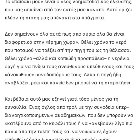
Το «παιδάκι μου» είναι ο νέος νοηματοδοτικός ελκυστής,
που μας σηκώνει από τον εντός μας καναπέ. Αυτό ορίζει
πλέον τη στάση μας απέναντι στα πράγματα.
Δεν σημαίνουν όλα αυτά πως από αύριο όλα θα είναι
διαφορετικά στην «έρημη χώρα». Θέλει χρόνο το νερό
που ποταμού να τρέξει απ’ την πηγή του ως τη θάλασσα.
Θέλει χρόνο –αλλά και κοπιώδη προσπάθεια– η νερένια
οργή για να πνίξει τους ανεύθυνους υπεύθυνους και τους
«άνοιωθους» συνοδοιπόρους τους. Αλλά η πηγή ήδη
αναβλύζει, ρέει και κανείς δεν μπορεί να τη σταματήσει.
Και βέβαια αυτό μας εξηγεί γιατί τόσο μένος για τη
συναυλία. Ένας όχλος από τρολ με την συνοδεία υπερ-
διανοητικοποιημένων ακαδημαϊκών, που δεν μπορούν να
«κατέβουν» από το κεφάλι τους ή να «ανέβουν» λίγο πιο
πάνω από την τσέπη τους και να νοιώσουν, έχουν
επιδοθεί σ’ έναν λυσσαλέο αγώνα αποδόμησης,