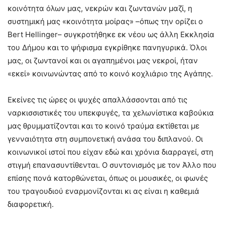
κοινότητα όλων μας, νεκρών και ζωντανών μαζί, η
συστημική μας «κοινότητα μοίρας» –όπως την ορίζει ο
Bert Hellinger– συγκροτήθηκε εκ νέου ως άλλη Εκκλησία
του Δήμου και το ψήφισμα εγκρίθηκε πανηγυρικά. Όλοι
μας, οι ζωντανοί και οι αγαπημένοι μας νεκροί, ήταν
«εκεί» κοινωνώντας από το κοινό κοχλιάριο της Αγάπης.
Εκείνες τις ώρες οι ψυχές απαλλάσσονται από τις
ναρκισσιστικές του υπεκφυγές, τα χελωνίστικα καβούκια
μας θρυμματίζονται και το κοινό τραύμα εκτίθεται με
γενναιότητα στη συμπονετική ανάσα του διπλανού. Οι
κοινωνικοί ιστοί που είχαν εδώ και χρόνια διαρραγεί, στη
στιγμή επανασυντίθενται. Ο συντονισμός με τον Άλλο που
επίσης πονά κατορθώνεται, όπως οι μουσικές, οι φωνές
του τραγουδιού εναρμονίζονται κι ας είναι η καθεμιά
διαφορετική.