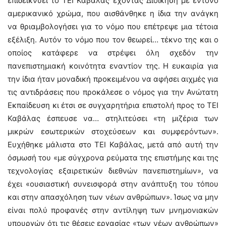
επιδεικνύει το ΤΕΙ Καβάλας έχοντας Διοίκηση με έντονο
αμερικανικό χρώμα, που αισθάνθηκε η ίδια την ανάγκη
να θριαμβολογήσει για το νόμο που επέτρεψε μια τέτοια
εξέλιξη. Αυτόν το νόμο που τον θεωρεί… τέκνο της και ο
οποίος κατάφερε να στρέψει όλη σχεδόν την
πανεπιστημιακή κοινότητα εναντίον της. Η ευκαιρία για
την ίδια ήταν μοναδική προκειμένου να αφήσει αιχμές για
τις αντιδράσεις που προκάλεσε ο νόμος για την Ανώτατη
Εκπαίδευση κι έτσι σε συγχαρητήρια επιστολή προς το ΤΕΙ
Καβάλας έσπευσε να… στηλιτεύσει «τη μιζέρια των
μικρών εσωτερικών στοχεύσεων και συμφερόντων».
Ευχήθηκε μάλιστα στο ΤΕΙ Καβάλας, μετά από αυτή την
όσμωσή του «με σύγχρονα ρεύματα της επιστήμης και της
τεχνολογίας εξαιρετικών διεθνών πανεπιστημίων», να
έχει «ουσιαστική συνεισφορά στην ανάπτυξη του τόπου
και στην απασχόληση των νέων ανθρώπων». Ίσως να μην
είναι πολύ προφανές στην αντίληψη των μνημονιακών
υπουργών ότι τις θέσεις εργασίας «των νέων ανθρώπων»