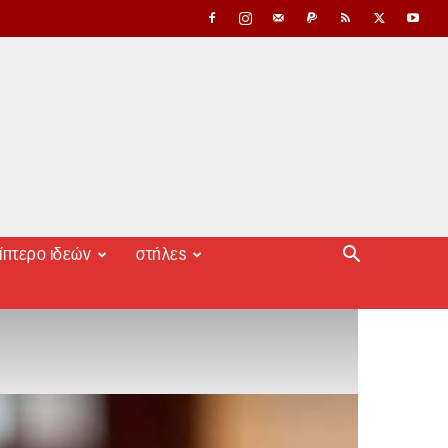
ίπτερο ιδεών
στήλες