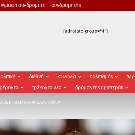
εγγραφή συνδρομητή
συνδρομητής
[adrotate group="4"]
ολιτική
διεθνή
κοινωνία
πολιτισμός
περ
αφέροντα
τρέχοντα νέα
δρόμος της αριστεράς
Ι ΕΝΌΣ ΠΡΑΓΜΑΤΙΚΆ ΦΑΎΛΟΥ ΚΎΚΛΟΥ»