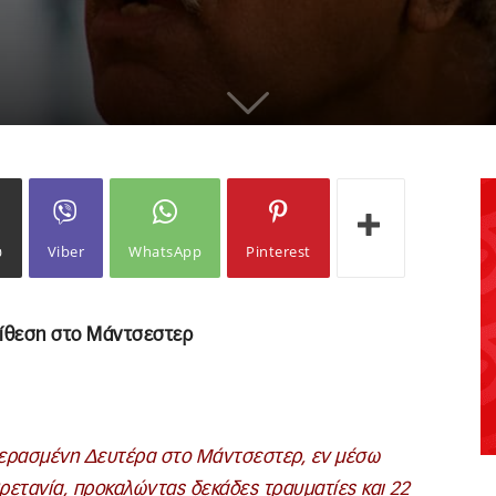
ω
Viber
WhatsApp
Pinterest
επίθεση στο Μάντσεστερ
περασμένη Δευτέρα στο Μάντσεστερ, εν μέσω
ρετανία, προκαλώντας δεκάδες τραυματίες και 22