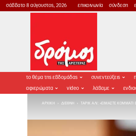
σάββατο 8 αύγουστος, 2026
επικοινωνία
σύνδεση
Δρόμος
της
Αριστεράς
το θέμα της εβδομάδας
συνεντεύξεις
π
αφιερώματα
video
λάβαμε
ενδι
ΑΡΧΙΚΉ
ΔΙΕΘΝΉ
ΤΑΡΊΚ ΑΛΊ: «ΕΊΜΑΣΤΕ ΚΟΜΜΆΤ