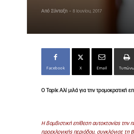
Από
Σύνταξη
-
8 Ιουνίου, 2017
Facebook
X
Email
Τυπών
Ο Ταρίκ Αλί μιλά για την τρομοκρατική 
Η βομβιστική επίθεση αυτοκτονίας την 
προεκλογικής περιόδου, συγκλόνισε τη Β