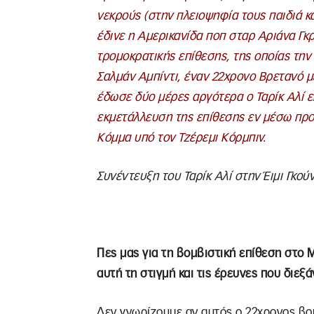
νεκρούς (στην πλειοψηφία τους παιδιά κ
έδινε η Αμερικανίδα ποπ σταρ Αριάνα Γκ
τρομοκρατικής επίθεσης, της οποίας την 
Σαλμάν Αμπίντι, έναν 22χρονο Βρετανό μ
έδωσε δύο μέρες αργότερα ο Ταρίκ Αλί επ
εκμετάλλευση της επίθεσης εν μέσω προε
Κόμμα υπό τον Τζέρεμι Κόρμπιν.
Συνέντευξη του Ταρίκ Αλί στην Έιμι Γκού
Πες μας για τη βομβιστική επίθεση στο Μ
αυτή τη στιγμή και τις έρευνες που διεξά
Δεν γνωρίζουμε αν αυτός ο 22χρονος βο