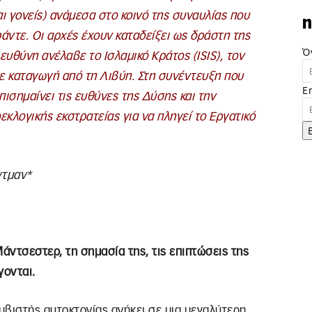
αι γονείς) ανάμεσα στο κοινό της συναυλίας που
n
ράντε. Οι αρχές έχουν καταδείξει ως δράστη της
Ό
ευθύνη ανέλαβε το Ισλαμικό Κράτος (ISIS), τον
ε καταγωγή από τη Λιβύη. Στη συνέντευξη που
E
ισημαίνει τις ευθύνες της Δύσης και την
κλογικής εκστρατείας για να πληγεί το Εργατικό
ντμαν*
άντσεστερ, τη σημασία της, τις επιπτώσεις της
γονται.
μβιστής αυτοκτονίας ανήκει σε μια μεγαλύτερη