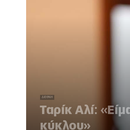
ΔΙΕΘΝΉ
Ταρίκ Αλί: «Εί
κύκλου»