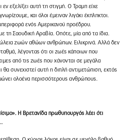
εν εξελίξει αυτή τη στιγμή. Ο Τραμπ είχε
νωρίζουμε, και όλοι έμειναν λιγάκι έκπληκτοι.
μπεριφορά ενός Αμερικανού προέδρου.
με τη Σαουδική Αραβία. Οπότε, μία από τα ίδια.
πώλεια ζωών αθώων ανθρώπων. Ειλικρινά. Αλλά δεν
ταθμά, λέγοντας ότι οι ζωές κάποιων που
ιμες από τις ζωές που χάνονται σε μεγάλα
 θα συνεχιστεί αυτή η διπλή αντιμετώπιση, εκτός
θυμώνει ολοένα περισσότερους ανθρώπους.
ίσιμο». Η Βρετανίδα πρωθυπουργός λέει ότι
η…
επίθεση. Ο κύριος λόγος είναι σε μεγάλο βαθμό