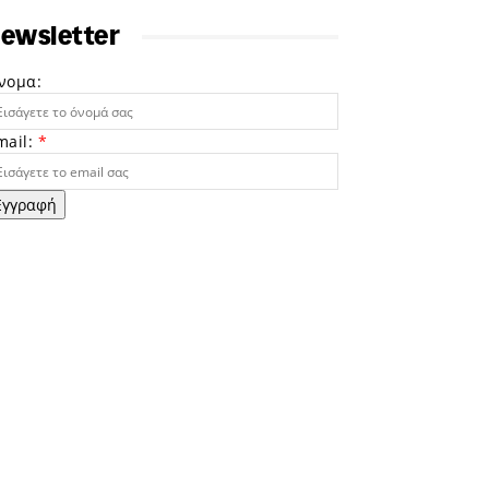
ewsletter
νομα:
mail:
*
Εγγραφή